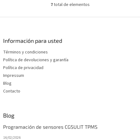
7
total de elementos
C
o
n
P
t
i
r
e
o
d
Información para usted
l
e
e
Términos y condiciones
p
s
Política de devoluciones y garantía
d
á
e
g
Política de privacidad
l
i
Impressum
i
n
Blog
s
a
t
Contacto
a
d
o
Blog
Programación de sensores CGSULIT TPMS
16/02/2026