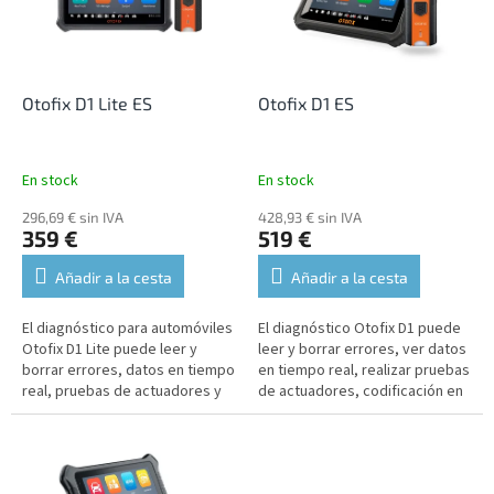
n
a
d
d
e
e
p
p
r
r
Otofix D1 Lite ES
Otofix D1 ES
o
o
d
d
u
u
En stock
En stock
c
c
t
296,69 € sin IVA
428,93 € sin IVA
t
359 €
519 €
o
o
s
s
Añadir a la cesta
Añadir a la cesta
El diagnóstico para automóviles
El diagnóstico Otofix D1 puede
Otofix D1 Lite puede leer y
leer y borrar errores, ver datos
borrar errores, datos en tiempo
en tiempo real, realizar pruebas
real, pruebas de actuadores y
de actuadores, codificación en
funciones de servicio. Es
línea y funciones de servicio. Es
compatible con casi todos los...
compatible con...