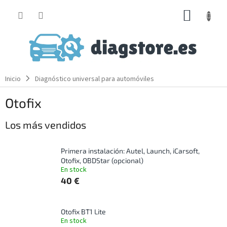
Ir
CESTA
al
contenido
DE
LA
COMP
Inicio
Diagnóstico universal para automóviles
Otofix
Los más vendidos
Primera instalación: Autel, Launch, iCarsoft,
Otofix, OBDStar (opcional)
En stock
40 €
Otofix BT1 Lite
En stock