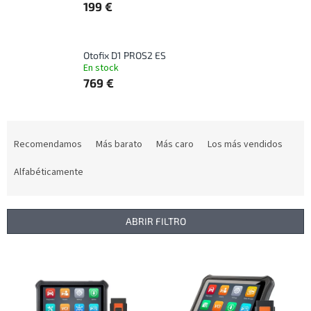
199 €
Otofix D1 PROS2 ES
En stock
769 €
C
l
Recomendamos
Más barato
Más caro
Los más vendidos
a
s
Alfabéticamente
i
f
i
ABRIR FILTRO
c
a
L
c
i
i
s
ó
t