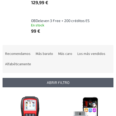
129,99 €
OBDeleven 3 Free + 200 créditos ES
En stock
99 €
C
l
Recomendamos
Más barato
Más caro
Los más vendidos
a
s
Alfabéticamente
i
f
i
ABRIR FILTRO
c
a
L
c
i
i
s
ó
t