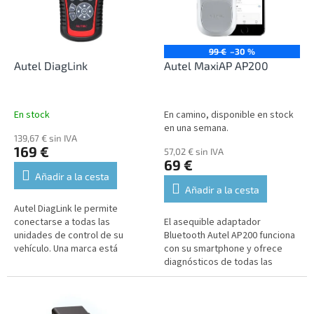
n
a
d
d
e
e
p
p
99 €
–30 %
r
r
Autel DiagLink
Autel MaxiAP AP200
o
o
d
d
u
u
En stock
En camino, disponible en stock
c
c
en una semana.
t
139,67 € sin IVA
t
169 €
57,02 € sin IVA
o
o
69 €
s
s
Añadir a la cesta
Añadir a la cesta
Autel DiagLink le permite
conectarse a todas las
El asequible adaptador
unidades de control de su
Bluetooth Autel AP200 funciona
vehículo. Una marca está
con su smartphone y ofrece
incluida en el precio, otras
diagnósticos de todas las
están disponibles con un coste
unidades de control y funciones
adicional.
de servicio avanzadas para
vehículos...