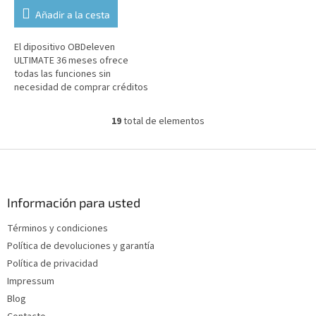
Añadir a la cesta
El dipositivo OBDeleven
ULTIMATE 36 meses ofrece
todas las funciones sin
necesidad de comprar créditos
durante 36 meses. El dispositivo
es compatible con el idioma
19
total de elementos
C
español.
o
n
P
t
i
r
e
o
d
Información para usted
l
e
e
Términos y condiciones
p
s
Política de devoluciones y garantía
d
á
e
g
Política de privacidad
l
i
Impressum
i
n
Blog
s
a
t