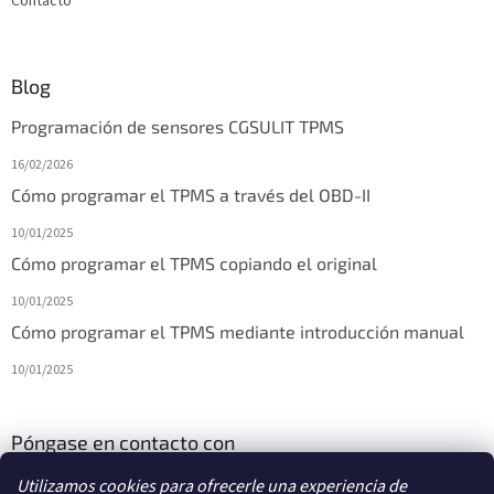
Contacto
a
d
o
Blog
Programación de sensores CGSULIT TPMS
16/02/2026
Cómo programar el TPMS a través del OBD-II
10/01/2025
Cómo programar el TPMS copiando el original
10/01/2025
Cómo programar el TPMS mediante introducción manual
10/01/2025
Póngase en contacto con
Utilizamos cookies para ofrecerle una experiencia de
info
@
diagstore.es