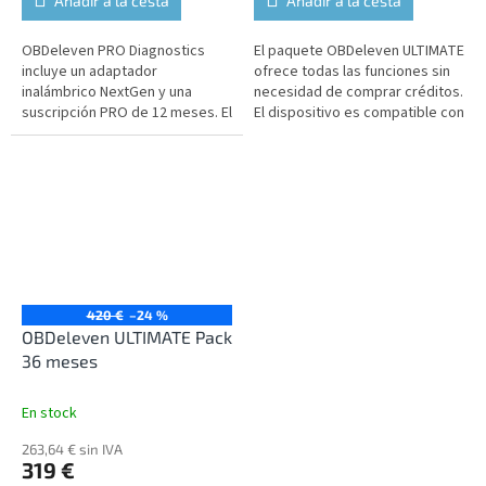
Añadir a la cesta
Añadir a la cesta
OBDeleven PRO Diagnostics
El paquete OBDeleven ULTIMATE
incluye un adaptador
ofrece todas las funciones sin
inalámbrico NextGen y una
necesidad de comprar créditos.
suscripción PRO de 12 meses. El
El dispositivo es compatible con
dispositivo es compatible con
el idioma español.
el idioma español.
420 €
–24 %
OBDeleven ULTIMATE Pack
36 meses
En stock
263,64 € sin IVA
319 €