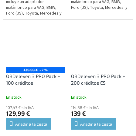
incluye un adaptador
inalámbrico para VAG, BMW,
inalámbrico para VAG, BMW,
Ford (US), Toyota, Mercedes y
Ford (US), Toyota, Mercedes y
diagnósticos OBD-II. El
diagnósticos OBD-II. El
dispositivo es compatible con
dispositivo es compatible con
el...
el idioma...
139,99 €
–7 %
OBDeleven 3 PRO Pack +
OBDeleven 3 PRO Pack +
100 créditos
200 créditos ES
En stock
En stock
107,43 € sin IVA
114,88 € sin IVA
129,99 €
139 €
Añadir a la cesta
Añadir a la cesta