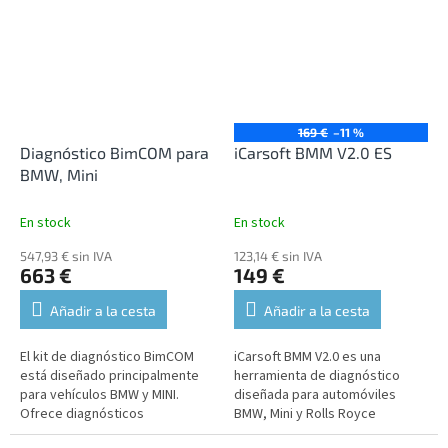
español.
169 €
–11 %
Diagnóstico BimCOM para
iCarsoft BMM V2.0 ES
BMW, Mini
En stock
En stock
547,93 € sin IVA
123,14 € sin IVA
663 €
149 €
Añadir a la cesta
Añadir a la cesta
El kit de diagnóstico BimCOM
iCarsoft BMM V2.0 es una
está diseñado principalmente
herramienta de diagnóstico
para vehículos BMW y MINI.
diseñada para automóviles
Ofrece diagnósticos
BMW, Mini y Rolls Royce
completos, compatibilidad con
fabricados entre 1996 y 2016.