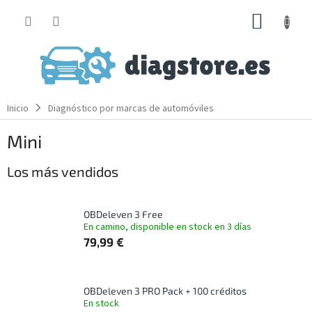
Ir
CESTA
al
contenido
DE
LA
COMP
Inicio
Diagnóstico por marcas de automóviles
Mini
Los más vendidos
OBDeleven 3 Free
En camino, disponible en stock en 3 días
79,99 €
OBDeleven 3 PRO Pack + 100 créditos
En stock