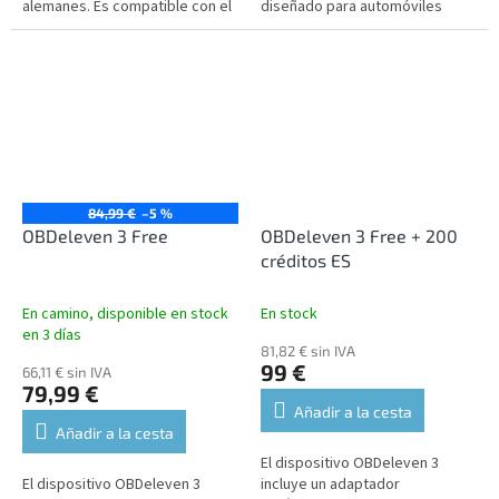
alemanes. Es compatible con el
diseñado para automóviles
diagnóstico de todas las
Audi, BMW, Mercedes, Mini,
unidades, lo que permite leer y
Seat, Skoda y Volkswagen.
borrar...
84,99 €
–5 %
OBDeleven 3 Free
OBDeleven 3 Free + 200
créditos ES
En camino, disponible en stock
En stock
en 3 días
81,82 € sin IVA
99 €
66,11 € sin IVA
79,99 €
Añadir a la cesta
Añadir a la cesta
El dispositivo OBDeleven 3
El dispositivo OBDeleven 3
incluye un adaptador