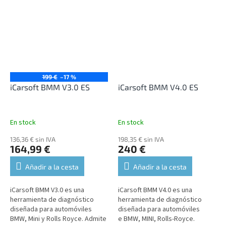
muchos idiomas y
Admite el diagnóstico de todas
actualizaciones gratuitas.
las unidades,...
199 €
–17 %
iCarsoft BMM V3.0 ES
iCarsoft BMM V4.0 ES
En stock
En stock
136,36 € sin IVA
198,35 € sin IVA
164,99 €
240 €
Añadir a la cesta
Añadir a la cesta
iCarsoft BMM V3.0 es una
iCarsoft BMM V4.0 es una
herramienta de diagnóstico
herramienta de diagnóstico
diseñada para automóviles
diseñada para automóviles
BMW, Mini y Rolls Royce. Admite
e BMW, MINI, Rolls-Royce.