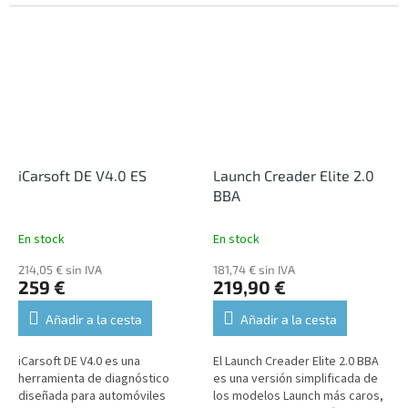
el diagnóstico de todas las
Admite el diagnóstico de todas
unidades, lo que permite leer y
las unidades, lo que permite
borrar...
leer y...
iCarsoft DE V4.0 ES
Launch Creader Elite 2.0
BBA
En stock
En stock
214,05 € sin IVA
181,74 € sin IVA
259 €
219,90 €
Añadir a la cesta
Añadir a la cesta
iCarsoft DE V4.0 es una
El Launch Creader Elite 2.0 BBA
herramienta de diagnóstico
es una versión simplificada de
diseñada para automóviles
los modelos Launch más caros,