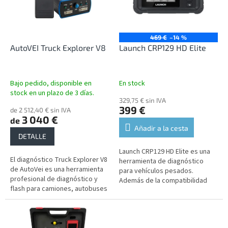
n
a
d
d
e
e
p
p
469 €
–14 %
r
r
AutoVEI Truck Explorer V8
Launch CRP129 HD Elite
o
o
d
d
u
u
Bajo pedido, disponible en
En stock
c
c
stock en un plazo de 3 días.
t
329,75 € sin IVA
t
399 €
de 2 512,40 € sin IVA
o
o
3 040 €
de
s
s
Añadir a la cesta
DETALLE
Launch CRP129 HD Elite es una
El diagnóstico Truck Explorer V8
herramienta de diagnóstico
de AutoVei es una herramienta
para vehículos pesados.
profesional de diagnóstico y
Además de la compatibilidad
flash para camiones, autobuses
con todas las unidades, ofrece
y tractores.
funciones de servicio comunes.