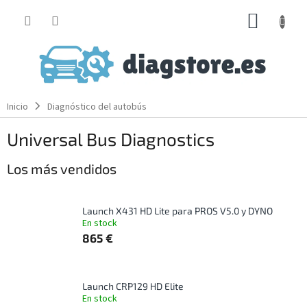
Ir
CESTA
al
contenido
DE
LA
COMP
Inicio
Diagnóstico del autobús
Universal Bus Diagnostics
Los más vendidos
Launch X431 HD Lite para PROS V5.0 y DYNO
En stock
865 €
Launch CRP129 HD Elite
En stock