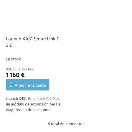
Launch X431 SmartLink C
2.0
En stock
958,68 € sin IVA
1 160 €
Añadir a la cesta
Launch X431 SmartLink C 2.0 es
un módulo de expansión para el
diagnóstico de camiones.
5
total de elementos
C
o