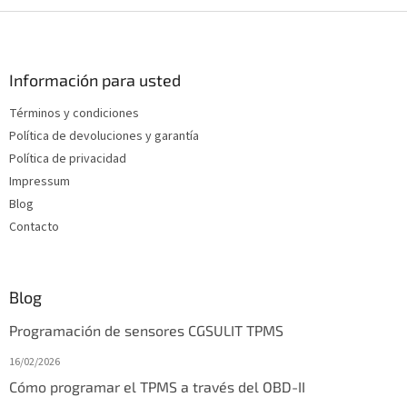
n
P
t
i
r
e
o
d
Información para usted
l
e
e
Términos y condiciones
p
s
Política de devoluciones y garantía
d
á
e
g
Política de privacidad
l
i
Impressum
i
n
Blog
s
a
t
Contacto
a
d
o
Blog
Programación de sensores CGSULIT TPMS
16/02/2026
Cómo programar el TPMS a través del OBD-II