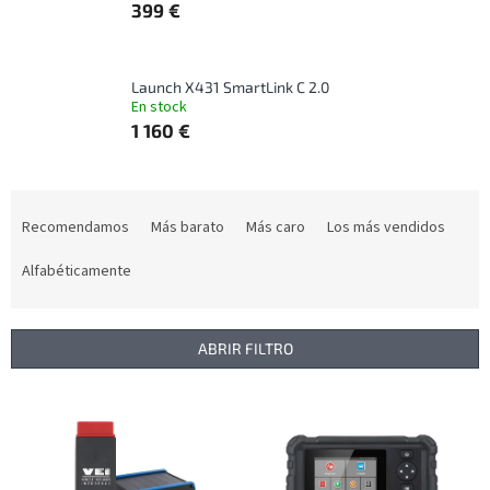
399 €
Launch X431 SmartLink C 2.0
En stock
1 160 €
C
l
Recomendamos
Más barato
Más caro
Los más vendidos
a
s
Alfabéticamente
i
f
i
ABRIR FILTRO
c
a
L
c
i
i
s
ó
t