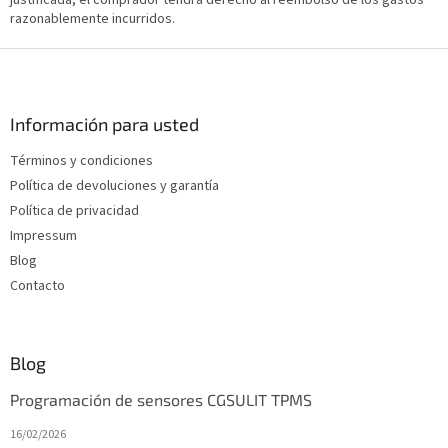
razonablemente incurridos.
P
i
e
d
Información para usted
e
Términos y condiciones
p
Política de devoluciones y garantía
á
g
Política de privacidad
i
Impressum
n
Blog
a
Contacto
Blog
Programación de sensores CGSULIT TPMS
16/02/2026