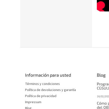
P
i
e
d
e
Información para usted
Blog
p
á
Términos y condiciones
Progra
g
CGSUL
Política de devoluciones y garantía
i
Política de privacidad
16/02/202
n
Impressum
a
Cómo p
del OB
Blog