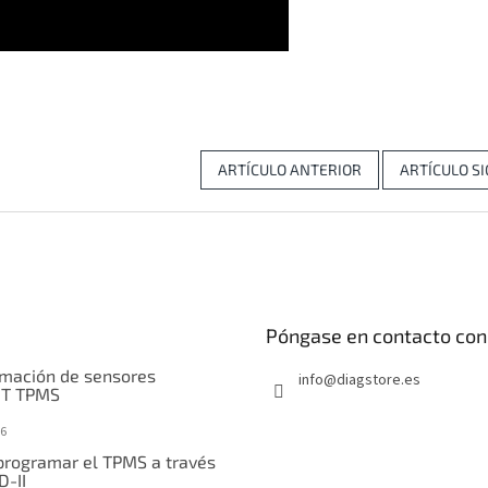
ARTÍCULO ANTERIOR
ARTÍCULO S
Póngase en contacto con
mación de sensores
info
@
diagstore.es
IT TPMS
6
rogramar el TPMS a través
D-II