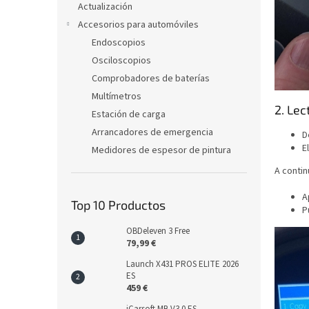
Actualización
Accesorios para automóviles
Endoscopios
Osciloscopios
Comprobadores de baterías
Multímetros
2. Lec
Estación de carga
Arrancadores de emergencia
D
E
Medidores de espesor de pintura
A contin
A
Top 10 Productos
P
OBDeleven 3 Free
79,99 €
Launch X431 PROS ELITE 2026
ES
459 €