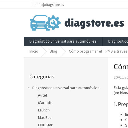
Ir
info@diagstore.es
al
contenido
Diagnóstico universal para automóviles
Diagnóstic
Inicio
Blog
Cómo programar el TPMS a través 
B
Cómo
a
Saltar
r
Categorías
categorías
10/01/2
r
a
Esta gu
Diagnóstico universal para automóviles
l
(en blan
Autel
a
iCarsoft
1. Pre
t
e
Launch
E
r
MaxiEcu
S
a
OBDStar
S