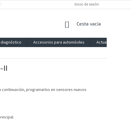
POLÍTICA DE PRIVACIDAD
IMPRESSUM
Inicio de sesión
BLOG
CONTACTO
CESTA
Cesta vacía
DE
LA
 diagnóstico
Accesorios para automóviles
Actualización
COMPRA
-II
a continuación, programarlos en sensores nuevos
rincipal.