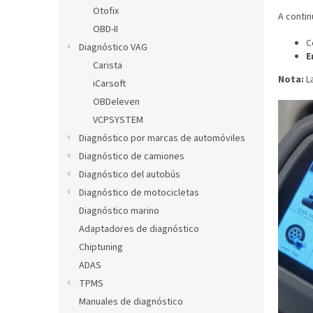
l
Otofix
A contin
OBD-II
C
Diagnóstico VAG
E
Carista
Nota:
La
iCarsoft
OBDeleven
VCPSYSTEM
Diagnóstico por marcas de automóviles
Diagnóstico de camiones
Diagnóstico del autobús
Diagnóstico de motocicletas
Diagnóstico marino
Adaptadores de diagnóstico
Chiptuning
ADAS
TPMS
Manuales de diagnóstico