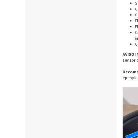
S
C
C
E
E
C
i
C
AVISO 
sensor q
Recome
ejemplo