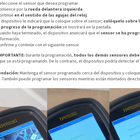
eleccione el sensor que desea programar.
omience por la
rueda delantera izquierda
.
ontinúe
en el sentido de las agujas del reloj
.
l dispositivo le indicará que lo coloque sobre el sensor;
colóquelo sobre l
l
progreso de la programación
se mostrará en la pantalla.
uando haya terminado, el dispositivo anunciará que el
sensor se ha prog
nformación.
onfirme y continúe con el siguiente sensor.
IMPORTANTE:
Durante la programación,
todos los demás sensores deben
ue se está programando. De lo contrario, el dispositivo podría detectar e
ndación:
Mantenga el sensor programado cerca del dispositivo y coloque
. También puede programar los sensores mientras están montados directa