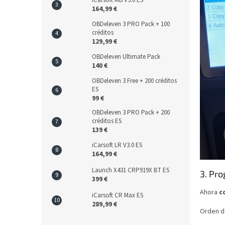
iCarsoft MB V3.0 ES
164,99 €
OBDeleven 3 PRO Pack + 100
créditos
129,99 €
OBDeleven Ultimate Pack
140 €
OBDeleven 3 Free + 200 créditos
ES
99 €
OBDeleven 3 PRO Pack + 200
créditos ES
139 €
iCarsoft LR V3.0 ES
164,99 €
Launch X431 CRP919X BT ES
3. Pr
399 €
Ahora
c
iCarsoft CR Max ES
289,99 €
Orden d