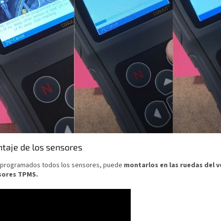
ntaje de los sensores
 programados todos los sensores, puede
montarlos en las ruedas del 
sores TPMS.