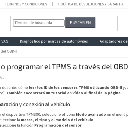
TÉRMINOS Y CONDICIONES
POLÍTICA DE DEVOLUCIONES Y GARANTÍA
BUSCAR EN
o VAG
Diagnóstico por marcas de automóviles
Adaptadores de
del OBD-II
 programar el TPMS a través del OBD
025
ía describe cómo
leer los ID de los sensores TPMS utilizando OBD-II
y, 
co).
También encontrará un tutorial en vídeo al final de la página.
paración y conexión al vehículo
n el dispositivo TPMS90, seleccione el icono
Modo avanzado
en el menú p
eleccione la
marca, el tipo y el modelo del vehículo.
eleccione la función
Programación del sensor.