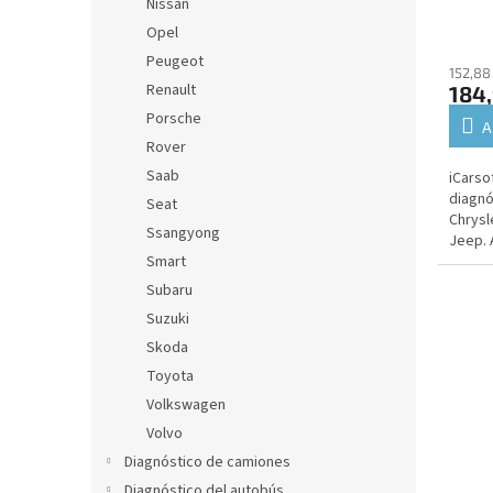
Nissan
Opel
Peugeot
152,88
Renault
184,
Porsche
A
Rover
Saab
iCarso
diagnó
Seat
Chrysl
Ssangyong
Jeep. 
Smart
unidade
Subaru
Suzuki
Skoda
Toyota
Volkswagen
Volvo
Diagnóstico de camiones
Diagnóstico del autobús