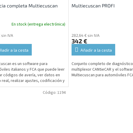
cia completa Multiecuscan
Multiecuscan PROFI
En stock (entrega electrónica)
 sin IVA
282,64 € sin IVA
€
342 €
ñadir a la cesta
Añadir a la cesta
cuscan es un software para
Conjunto completo de diagnóstico
viles italianos y FCA que puede leer
multiplexor CANtieCAR y el softwa
ar códigos de avería, ver datos en
Multiecuscan para automóviles FC
 real, realizar ajustes, codificación y
ción PROXI.
Código:
1194