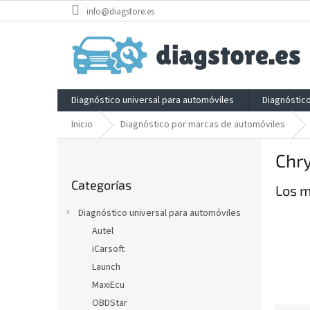
Ir
info@diagstore.es
al
contenido
Diagnóstico universal para automóviles
Diagnóstic
Inicio
Diagnóstico por marcas de automóviles
B
Chry
a
Saltar
r
Categorías
categorías
Los m
r
a
Diagnóstico universal para automóviles
l
Autel
a
iCarsoft
t
e
Launch
r
MaxiEcu
a
OBDStar