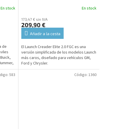
En stock
En stock
173,47 € sin IVA
209,90 €
Añadir a la cesta
a de
El Launch Creader Elite 2.0 FGC es una
viles
versión simplificada de los modelos Launch
 Buick,
más caros, diseñado para vehículos GM,
 Hummer,
Ford y Chrysler.
digo:
583
Código:
1360