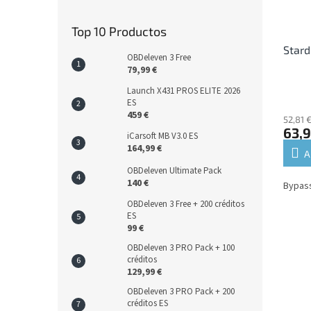
Top 10 Productos
Stard
OBDeleven 3 Free
79,99 €
Launch X431 PROS ELITE 2026
ES
459 €
52,81 €
63,9
iCarsoft MB V3.0 ES
164,99 €
A
OBDeleven Ultimate Pack
140 €
Bypass
OBDeleven 3 Free + 200 créditos
ES
99 €
OBDeleven 3 PRO Pack + 100
créditos
129,99 €
OBDeleven 3 PRO Pack + 200
créditos ES