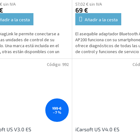
€ sin IVA
57,02 € sin IVA
€
69 €
ñadir a la cesta
Añadir a la cesta
DiagLink le permite conectarse a
El asequible adaptador Bluetooth 
las unidades de control de su
AP200 funciona con su smartphone
lo. Una marca está incluida en el
ofrece diagnósticos de todas las 
, otras están disponibles con un
de control y funciones de servicio
adicional.
avanzadas para vehículos...
Código:
992
Cód
199 €
–7 %
oft US V3.0 ES
iCarsoft US V4.0 ES