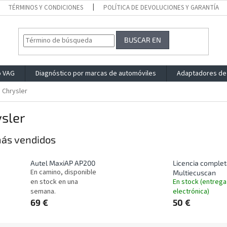
TÉRMINOS Y CONDICIONES
POLÍTICA DE DEVOLUCIONES Y GARANTÍA
BUSCAR EN
o VAG
Diagnóstico por marcas de automóviles
Adaptadores de
Chrysler
sler
ás vendidos
Autel MaxiAP AP200
Licencia comple
En camino, disponible
Multiecuscan
en stock en una
En stock (entrega
semana.
electrónica)
69 €
50 €