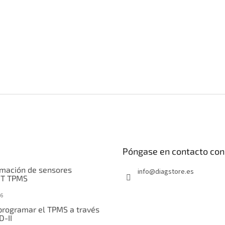
s
d
e
l
i
s
t
a
d
o
Póngase en contacto con
mación de sensores
info
@
diagstore.es
IT TPMS
6
rogramar el TPMS a través
D-II