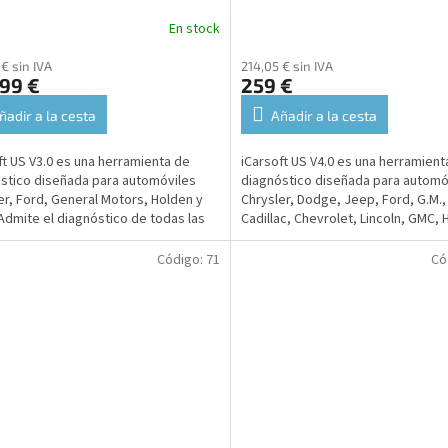
En stock
 € sin IVA
214,05 € sin IVA
99 €
259 €
ñadir a la cesta
Añadir a la cesta
ft US V3.0 es una herramienta de
iCarsoft US V4.0 es una herramient
stico diseñada para automóviles
diagnóstico diseñada para automó
er, Ford, General Motors, Holden y
Chrysler, Dodge, Jeep, Ford, G.M.,
Admite el diagnóstico de todas las
Cadillac, Chevrolet, Lincoln, GMC,
s, lo que...
Mercury,...
Código:
71
Có