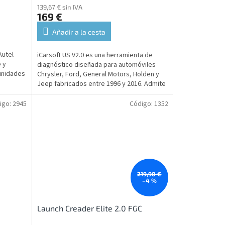
139,67 € sin IVA
169 €
Añadir a la cesta
Autel
iCarsoft US V2.0 es una herramienta de
 y
diagnóstico diseñada para automóviles
unidades
Chrysler, Ford, General Motors, Holden y
Jeep fabricados entre 1996 y 2016. Admite
el diagnóstico de...
igo:
2945
Código:
1352
219,90 €
–4 %
Launch Creader Elite 2.0 FGC