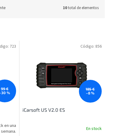
nte
10
total de elementos
digo:
723
Código:
856
99 €
185 €
–30 %
–8 %
iCarsoft US V2.0 ES
ck en una
En stock
semana.