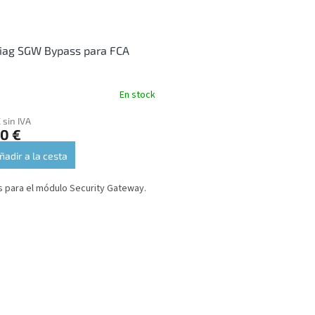
iag SGW Bypass para FCA
En stock
 sin IVA
0 €
ñadir a la cesta
 para el módulo Security Gateway.
C
o
n
t
r
o
l
e