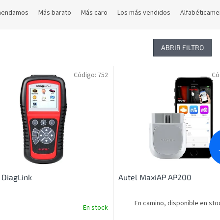
mendamos
Más barato
Más caro
Los más vendidos
Alfabéticame
ABRIR FILTRO
Código:
752
Có
 DiagLink
Autel MaxiAP AP200
En camino, disponible en sto
En stock