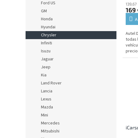
o
Ford US
t
139,67 
s
169 
GM
o
s
Honda
A
Hyundai
Autel 
Chrysler
todas 
Infiniti
vehícu
precio
Isuzu
coste 
Jaguar
Jeep
Kia
Land Rover
Lancia
Lexus
Mazda
Mini
Mercedes
iCars
Mitsubishi