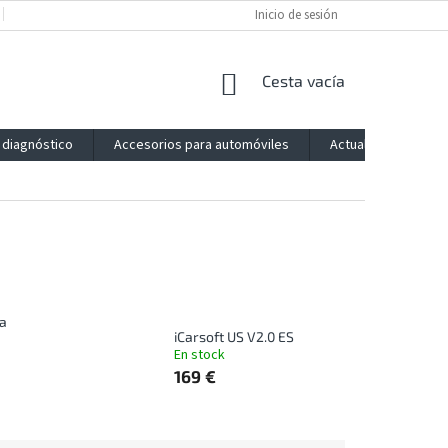
POLÍTICA DE PRIVACIDAD
IMPRESSUM
Inicio de sesión
BLOG
CONTACTO
CESTA
Cesta vacía
DE
LA
 diagnóstico
Accesorios para automóviles
Actualización
COMPRA
ta
iCarsoft US V2.0 ES
En stock
169 €