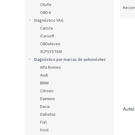
C
l
Otofix
l
Reco
OBD-II
a
s
Diagnóstico VAG
i
Carista
f
iCarsoft
i
L
OBDeleven
c
i
VCPSYSTEM
a
s
Diagnóstico por marcas de automóviles
c
t
i
Alfa Romeo
a
ó
Audi
d
n
e
BMW
d
p
Citroen
e
r
Daewoo
p
o
r
Dacia
Autel
d
o
Daihatsu
u
d
Fiat
c
u
t
Ford
c