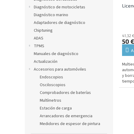
Licen
Diagnóstico de motocicletas
Diagnóstico marino
Adaptadores de diagnóstico
Chiptuning
41,32 €
ADAS
50 
TPMS
A
Manuales de diagnóstico
Actualización
Multie
Accesorios para automóviles
automó
y borr
Endoscopios
tiempo
Osciloscopios
alinea
Comprobadores de baterías
Multímetros
Estación de carga
Arrancadores de emergencia
Medidores de espesor de pintura