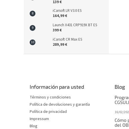
139 €
iCarsoft LR V3.0 ES
164,99 €
Launch X431 CRP919X BT ES
399 €
iCarsoft CR Max ES
289,99 €
P
i
e
d
e
Información para usted
Blog
p
á
Términos y condiciones
Progra
g
CGSUL
Política de devoluciones y garantía
i
Política de privacidad
16/02/202
n
Impressum
a
Cómo p
del OB
Blog