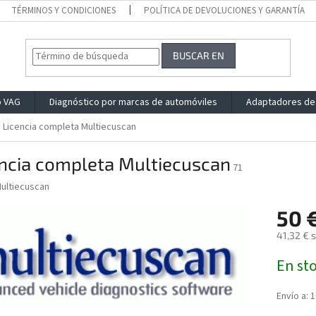
TÉRMINOS Y CONDICIONES
POLÍTICA DE DEVOLUCIONES Y GARANTÍA
BUSCAR EN
o VAG
Diagnóstico por marcas de automóviles
Adaptadores de
Licencia completa Multiecuscan
encia completa Multiecuscan
71
ultiecuscan
50 
41,32 € s
Precio
En sto
de
la
medida:
Envío a:
1