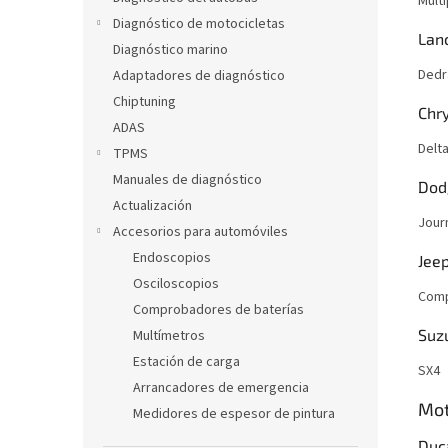
Multi
Diagnóstico de motocicletas
Lan
Diagnóstico marino
Dedra
Adaptadores de diagnóstico
Chiptuning
Chry
ADAS
Delt
TPMS
Manuales de diagnóstico
Dod
Actualización
Jour
Accesorios para automóviles
Endoscopios
Jee
Osciloscopios
Comp
Comprobadores de baterías
Suz
Multímetros
Estación de carga
SX4
Arrancadores de emergencia
Mot
Medidores de espesor de pintura
Duc