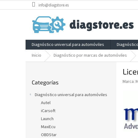
Ir
info@diagstore.es
al
contenido
Diagnóstico universal para automóviles
Diagnóstic
Inicio
Diagnóstico por marcas de automóviles
B
Lic
a
Saltar
r
Marca:
M
Categorías
categorías
r
a
Diagnóstico universal para automóviles
l
Autel
a
iCarsoft
t
e
Launch
r
MaxiEcu
a
OBDStar