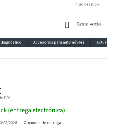
POLÍTICA DE PRIVACIDAD
IMPRESSUM
Inicio de sesión
BLOG
CONTACTO
CESTA
Cesta vacía
DE
LA
 diagnóstico
Accesorios para automóviles
Actualización
COMPRA
€
in IVA
ck (entrega electrónica)
0/08/2026
Opciones de entrega