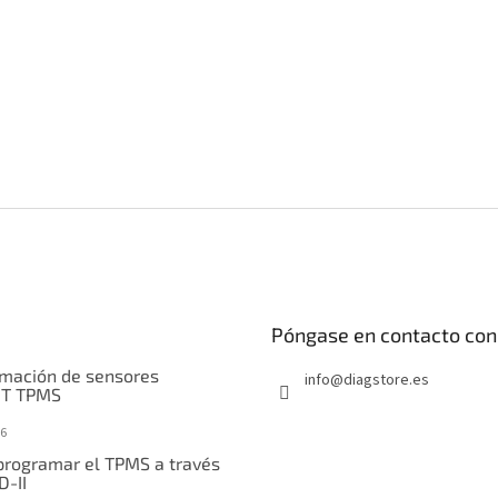
Póngase en contacto con
mación de sensores
info
@
diagstore.es
IT TPMS
6
rogramar el TPMS a través
D-II