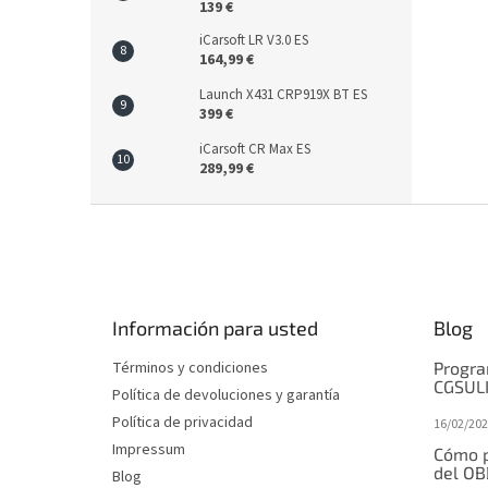
139 €
iCarsoft LR V3.0 ES
164,99 €
Launch X431 CRP919X BT ES
399 €
iCarsoft CR Max ES
289,99 €
P
i
e
d
e
Información para usted
Blog
p
á
Términos y condiciones
Progra
g
CGSUL
Política de devoluciones y garantía
i
Política de privacidad
16/02/202
n
Impressum
a
Cómo p
del OB
Blog