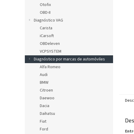
l
Otofix
OBD-II
Diagnóstico VAG
Carista
iCarsoft
OBDeleven
VCPSYSTEM
Diagnóstico por marcas de automóviles
Alfa Romeo
Audi
BMW
Citroen
Daewoo
Desc
Dacia
Daihatsu
Des
Fiat
Ford
Entr