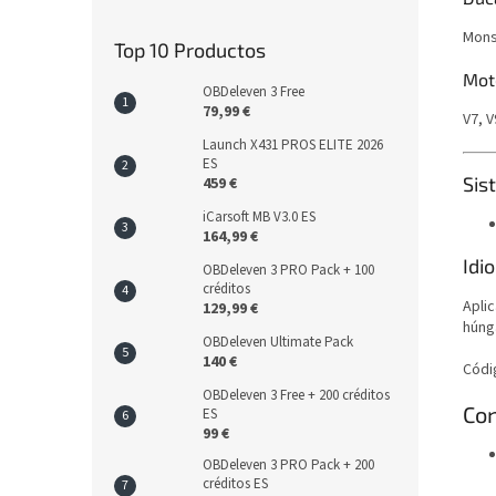
Mons
Top 10 Productos
Mot
OBDeleven 3 Free
79,99 €
V7, V
Launch X431 PROS ELITE 2026
ES
Sis
459 €
iCarsoft MB V3.0 ES
164,99 €
Idi
OBDeleven 3 PRO Pack + 100
créditos
Apli
129,99 €
húnga
OBDeleven Ultimate Pack
140 €
Códi
OBDeleven 3 Free + 200 créditos
Con
ES
99 €
OBDeleven 3 PRO Pack + 200
créditos ES