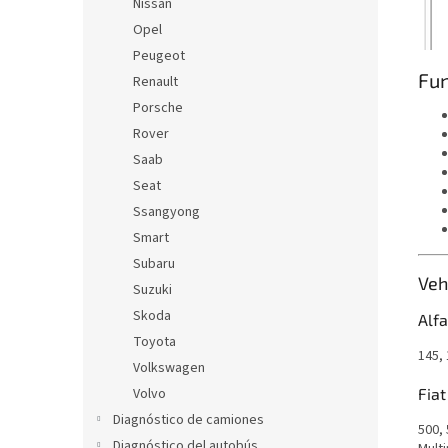
Nissan
Opel
Peugeot
Fun
Renault
Porsche
Rover
Saab
Seat
Ssangyong
Smart
Subaru
Veh
Suzuki
Skoda
Alf
Toyota
145, 
Volkswagen
Volvo
Fiat
Diagnóstico de camiones
500, 
Diagnóstico del autobús