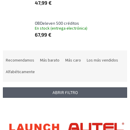
47,99 €
OBDeleven 500 créditos
En stock (entrega electrónica)
67,99 €
C
l
Recomendamos
Más barato
Más caro
Los más vendidos
a
s
Alfabéticamente
i
f
i
ABRIR FILTRO
c
a
L
c
i
i
s
ó
t