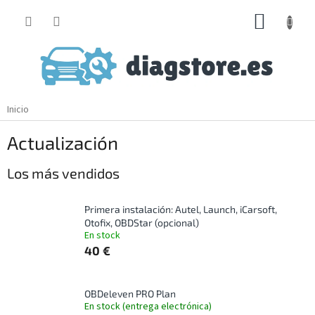
Ir
CESTA
al
contenido
DE
LA
COMP
Inicio
Actualización
Los más vendidos
Primera instalación: Autel, Launch, iCarsoft,
Otofix, OBDStar (opcional)
En stock
40 €
OBDeleven PRO Plan
En stock (entrega electrónica)