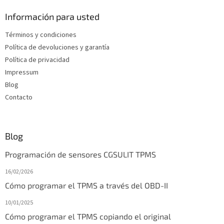
r
e
o
d
Información para usted
l
e
e
Términos y condiciones
p
s
Política de devoluciones y garantía
d
á
e
g
Política de privacidad
l
i
Impressum
i
n
Blog
s
a
t
Contacto
a
d
o
Blog
Programación de sensores CGSULIT TPMS
16/02/2026
Cómo programar el TPMS a través del OBD-II
10/01/2025
Cómo programar el TPMS copiando el original