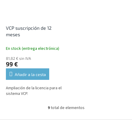
VCP suscripción de 12
meses
En stock (entrega electrónica)
81,82 € sin IVA
99 €
Añadir a la cesta
Ampliación de la licencia para el
sistema VCP.
9
total de elementos
C
o
n
P
t
i