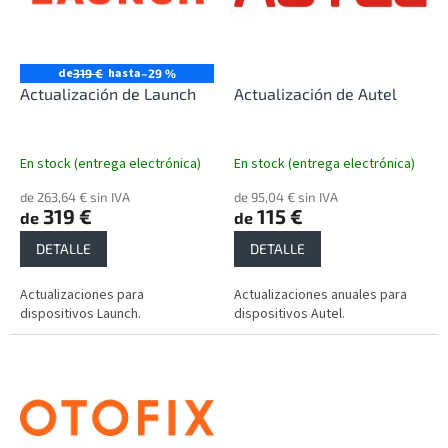
n
a
d
d
e
e
p
p
de
hasta
319 €
–29 %
r
r
Actualización de Launch
Actualización de Autel
o
o
d
d
u
u
En stock (entrega electrónica)
En stock (entrega electrónica)
c
c
t
de 263,64 € sin IVA
de 95,04 € sin IVA
t
319 €
115 €
de
de
o
o
s
s
DETALLE
DETALLE
Actualizaciones para
Actualizaciones anuales para
dispositivos Launch.
dispositivos Autel.