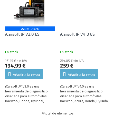
229 €
–14 %
iCarsoft JP V3.0 ES
iCarsoft JP V4.0 ES
En stock
En stock
161,15 € sin IVA
214,05 € sin IVA
194,99 €
259 €
Añadir a la cesta
Añadir a la cesta
iCarsoft JP V3.0 es una
iCarsoft JP V4.0 es una
herramienta de diagnóstico
herramienta de diagnóstico
diseñada para automóviles
diseñada para automóviles
Daewoo, Honda, Hyundai,
Daewoo, Acura, Honda, Hyundai,
Infinity, Isuzu, Kia, Lexus, Nissan,
Kia, Isuzu, Mazda, Mitsubishi,
Mazda, Mitsubishi, Subaru.
Infiniti, Nissan, Nissan GTR,
4
total de elementos