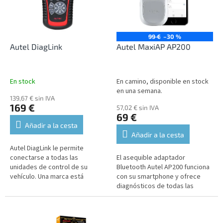
n
a
d
d
e
e
p
p
99 €
–30 %
r
r
Autel DiagLink
Autel MaxiAP AP200
o
o
d
d
u
u
En stock
En camino, disponible en stock
c
c
en una semana.
t
139,67 € sin IVA
t
169 €
57,02 € sin IVA
o
o
69 €
s
s
Añadir a la cesta
Añadir a la cesta
Autel DiagLink le permite
conectarse a todas las
El asequible adaptador
unidades de control de su
Bluetooth Autel AP200 funciona
vehículo. Una marca está
con su smartphone y ofrece
incluida en el precio, otras
diagnósticos de todas las
están disponibles con un coste
unidades de control y funciones
adicional.
de servicio avanzadas para
vehículos...