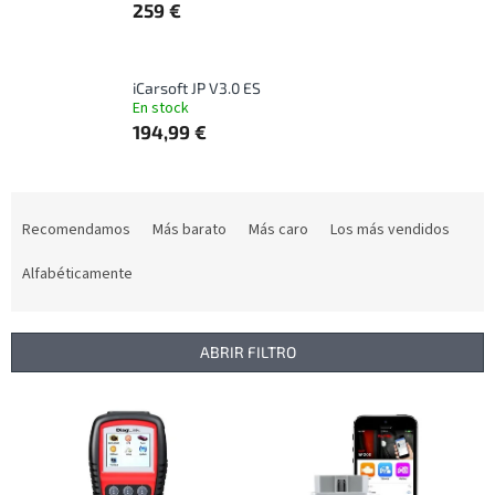
259 €
iCarsoft JP V3.0 ES
En stock
194,99 €
C
l
Recomendamos
Más barato
Más caro
Los más vendidos
a
s
Alfabéticamente
i
f
i
ABRIR FILTRO
c
a
L
c
i
i
s
ó
t