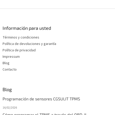
C
Suzuki y...
Subaru,...
o
n
P
t
i
r
e
o
d
Información para usted
l
e
e
Términos y condiciones
p
s
Política de devoluciones y garantía
d
á
e
g
Política de privacidad
l
i
Impressum
i
n
Blog
s
a
t
Contacto
a
d
o
Blog
Programación de sensores CGSULIT TPMS
16/02/2026
Cómo programar el TPMS a través del OBD-II