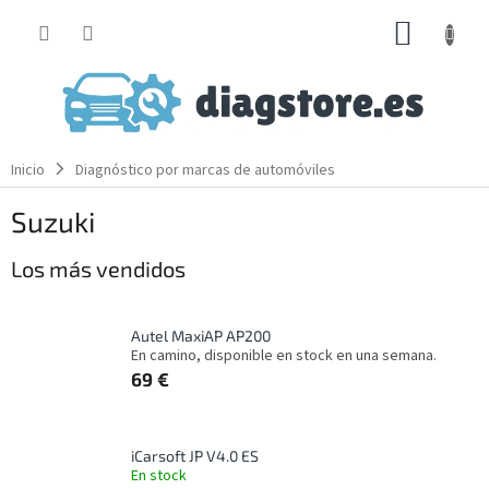
Ir
CESTA
al
contenido
DE
LA
COMP
Inicio
Diagnóstico por marcas de automóviles
Suzuki
Los más vendidos
Autel MaxiAP AP200
En camino, disponible en stock en una semana.
69 €
iCarsoft JP V4.0 ES
En stock