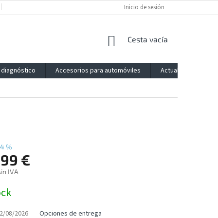
POLÍTICA DE PRIVACIDAD
IMPRESSUM
Inicio de sesión
BLOG
CONTACTO
CESTA
Cesta vacía
DE
LA
 diagnóstico
Accesorios para automóviles
Actualización
COMPRA
14 %
,99 €
sin IVA
ock
2/08/2026
Opciones de entrega