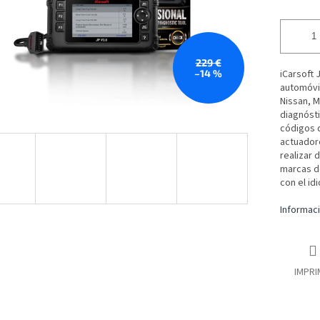
229 €
–14 %
iCarsoft 
automóvil
Nissan, M
diagnósti
códigos d
actuador
realizar 
marcas de
con el id
Informaci
IMPRI