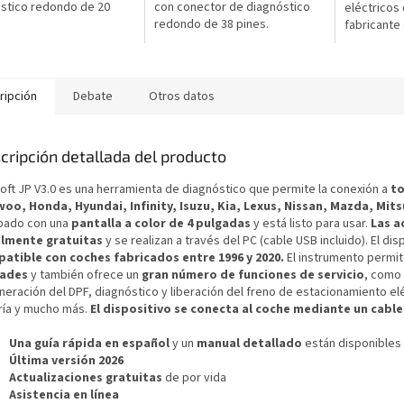
stico redondo de 20
con conector de diagnóstico
eléctricos
redondo de 38 pines.
fabricante
para autom
ripción
Debate
Otros datos
cripción detallada del producto
soft JP V3.0 es una herramienta de diagnóstico que permite la conexión a
to
oo, Honda, Hyundai, Infinity, Isuzu, Kia, Lexus, Nissan, Mazda, Mit
pado con una
pantalla a color de 4 pulgadas
y está listo para usar.
Las a
lmente gratuitas
y se realizan a través del PC (cable USB incluido). El d
atible con coches fabricados entre 1996 y 2020.
El instrumento permi
dades
y también ofrece un
gran número de funciones de servicio
, como 
eración del DPF, diagnóstico y liberación del freno de estacionamiento elé
ría y mucho más.
El dispositivo se conecta al coche mediante un cable
Una guía rápida en español
y un
manual detallado
están disponibles
Última versión 2026
Actualizaciones gratuitas
de por vida
Asistencia en línea