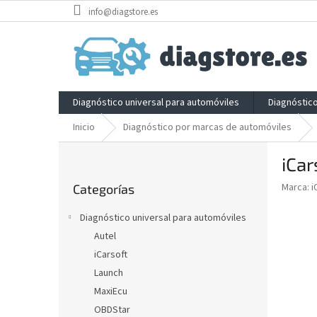
Ir
info@diagstore.es
al
contenido
Diagnóstico universal para automóviles
Diagnóstic
Inicio
Diagnóstico por marcas de automóviles
B
iCar
a
Saltar
r
Marca:
i
Categorías
categorías
r
a
Diagnóstico universal para automóviles
l
Autel
a
iCarsoft
t
e
Launch
r
MaxiEcu
a
OBDStar