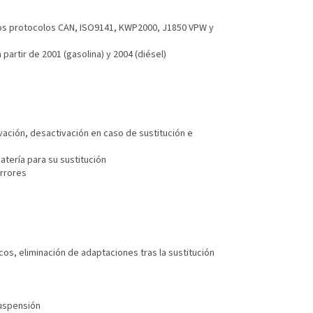
 los protocolos CAN, ISO9141, KWP2000, J1850 VPW y
artir de 2001 (gasolina) y 2004 (diésel)
vación, desactivación en caso de sustitución e
atería para su sustitución
errores
cos, eliminación de adaptaciones tras la sustitución
suspensión