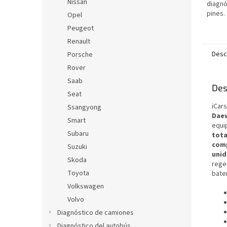
Nissan
diagnó
pines.
Opel
Peugeot
Renault
Desc
Porsche
Rover
Saab
Des
Seat
iCar
Ssangyong
Daew
Smart
equi
Subaru
tota
comp
Suzuki
uni
Skoda
regen
Toyota
bate
Volkswagen
Volvo
Diagnóstico de camiones
Diagnóstico del autobús