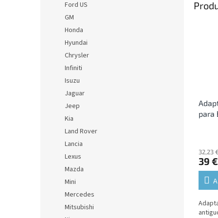
Produ
Ford US
GM
Honda
Hyundai
Chrysler
Infiniti
Isuzu
Jaguar
Adapt
Jeep
para
Kia
cabl
Land Rover
Lancia
32,23 €
Lexus
39 €
Mazda
A
Mini
Mercedes
Adapta
Mitsubishi
antigu