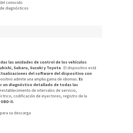
 del conocido
 de diagnósticos
óviles Autel.
das las unidades de control de los vehículos
subishi, Subaru, Suzuki y Toyota
. El dispositivo está
ctualizaciones del software del dispositivo son
ispositivo admite una amplia gama de idiomas.
Es
te
un diagnóstico detallado de todas las
restablecimiento de intervalos de servicio,
ctrico, codificación de inyectores, registro de la
 OBD-II.
 para su descarga