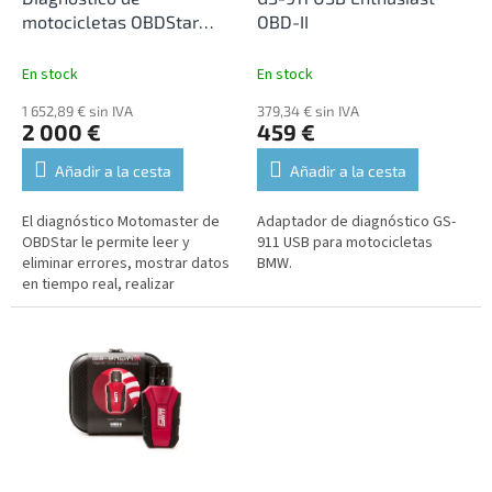
o
o
motocicletas OBDStar
OBD-II
d
d
Motomaster ES
u
u
En stock
En stock
c
c
t
1 652,89 € sin IVA
379,34 € sin IVA
t
2 000 €
459 €
o
o
s
s
Añadir a la cesta
Añadir a la cesta
El diagnóstico Motomaster de
Adaptador de diagnóstico GS-
OBDStar le permite leer y
911 USB para motocicletas
eliminar errores, mostrar datos
BMW.
en tiempo real, realizar
funciones de servicio,
codificación, personalización y
unidades...