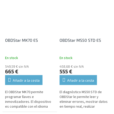
OBDStar MK70 ES
OBDStar MS50 STD ES
En stock
En stock
549,59 € sin IVA
458,68 € sin IVA
665 €
555 €
Añadir a la cesta
Añadir a la cesta
El OBDStar MK70 permite
El diagnóstico MS50 STD de
programar llaves e
OBDStar le permite leer y
inmovilizadores. El dispositivo
eliminar errores, mostrar datos
es compatible con el idioma
en tiempo real, realizar
español.
funciones de servicio,