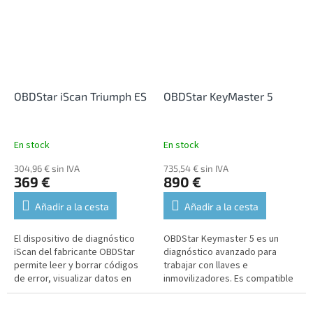
OBDStar iScan Triumph ES
OBDStar KeyMaster 5
En stock
En stock
304,96 € sin IVA
735,54 € sin IVA
369 €
890 €
Añadir a la cesta
Añadir a la cesta
El dispositivo de diagnóstico
OBDStar Keymaster 5 es un
iScan del fabricante OBDStar
diagnóstico avanzado para
permite leer y borrar códigos
trabajar con llaves e
de error, visualizar datos en
inmovilizadores. Es compatible
tiempo real, realizar funciones
con vehículos personales y
de mantenimiento,...
motocicletas.