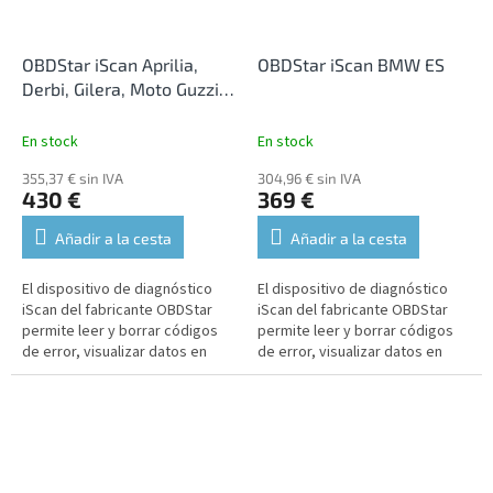
OBDStar iScan Aprilia,
OBDStar iScan BMW ES
Derbi, Gilera, Moto Guzzi,
Piaggio, Vespa ES
En stock
En stock
355,37 € sin IVA
304,96 € sin IVA
430 €
369 €
Añadir a la cesta
Añadir a la cesta
El dispositivo de diagnóstico
El dispositivo de diagnóstico
iScan del fabricante OBDStar
iScan del fabricante OBDStar
permite leer y borrar códigos
permite leer y borrar códigos
de error, visualizar datos en
de error, visualizar datos en
tiempo real, realizar funciones
tiempo real, realizar funciones
de mantenimiento,...
de mantenimiento,...