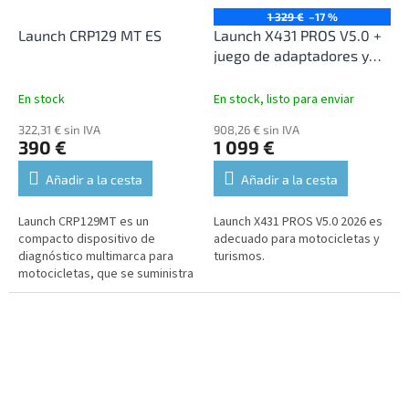
1 329 €
–17 %
Launch CRP129 MT ES
Launch X431 PROS V5.0 +
juego de adaptadores y
SW para motocicletas
En stock
En stock, listo para enviar
322,31 € sin IVA
908,26 € sin IVA
390 €
1 099 €
Añadir a la cesta
Añadir a la cesta
Launch CRP129MT es un
Launch X431 PROS V5.0 2026 es
compacto dispositivo de
adecuado para motocicletas y
diagnóstico multimarca para
turismos.
motocicletas, que se suministra
con un juego de adaptadores y
cables de conexión para
diversas...