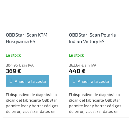
OBDStar iScan KTM
OBDStar iScan Polaris
Husqvarna ES
Indian Victory ES
En stock
En stock
304,96 € sin IVA
363,64 € sin IVA
369 €
440 €
Añadir a la cesta
Añadir a la cesta
El dispositivo de diagnóstico
El dispositivo de diagnóstico
iScan del fabricante OBDStar
iScan del fabricante OBDStar
permite leer y borrar códigos
permite leer y borrar códigos
de error, visualizar datos en
de error, visualizar datos en
tiempo real, realizar funciones
tiempo real, realizar funciones
de mantenimiento,...
de mantenimiento,...