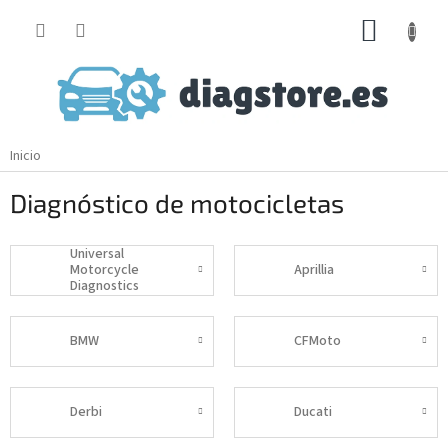
Ir
CESTA
al
contenido
DE
LA
COMP
Inicio
Diagnóstico de motocicletas
Universal
Motorcycle
Aprillia
Diagnostics
BMW
CFMoto
Derbi
Ducati