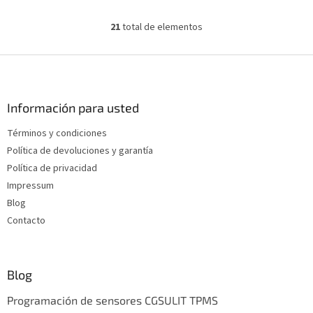
de servicio, codificación y
personalización. Amplia...
21
total de elementos
C
o
n
P
t
i
r
e
o
d
Información para usted
l
e
e
Términos y condiciones
p
s
Política de devoluciones y garantía
d
á
e
g
Política de privacidad
l
i
Impressum
i
n
Blog
s
a
t
Contacto
a
d
o
Blog
Programación de sensores CGSULIT TPMS