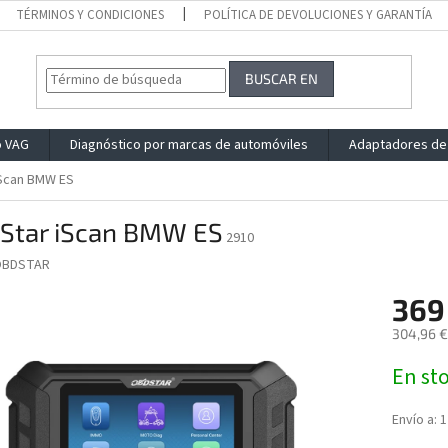
TÉRMINOS Y CONDICIONES
POLÍTICA DE DEVOLUCIONES Y GARANTÍA
BUSCAR EN
o VAG
Diagnóstico por marcas de automóviles
Adaptadores de
Scan BMW ES
Star iScan BMW ES
2910
OBDSTAR
369
304,96 €
Precio
En st
de
la
medida:
Envío a:
1