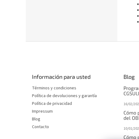
P
i
e
d
e
Información para usted
Blog
p
á
Términos y condiciones
Progra
g
CGSUL
Política de devoluciones y garantía
i
Política de privacidad
16/02/202
n
Impressum
a
Cómo p
del OB
Blog
Contacto
10/01/202
Cómo p