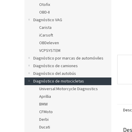
l
Otofix
OBD-II
Diagnóstico VAG
Carista
iCarsoft
OBDeleven
VCPSYSTEM
Diagnóstico por marcas de automóviles
Diagnóstico de camiones
Diagnóstico del autobús
Diagnóstico de motocicletas
Universal Motorcycle Diagnostics
Aprillia
BMW
Desc
CFMoto
Derbi
Ducati
Des