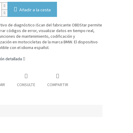
Añadir a la cesta
itivo de diagnóstico iScan del fabricante OBDStar permite
rrar códigos de error, visualizar datos en tiempo real,
funciones de mantenimiento, codificación y
ización en motocicletas de la marca BMW.
El dispositivo
ible con el idioma español.
ón detallada
MIR
CONSULTE
COMPARTIR