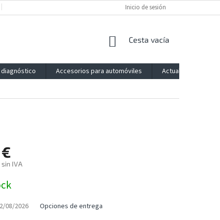
POLÍTICA DE PRIVACIDAD
IMPRESSUM
Inicio de sesión
BLOG
CONTACTO
CESTA
Cesta vacía
DE
LA
 diagnóstico
Accesorios para automóviles
Actualización
COMPRA
 €
 sin IVA
ock
2/08/2026
Opciones de entrega