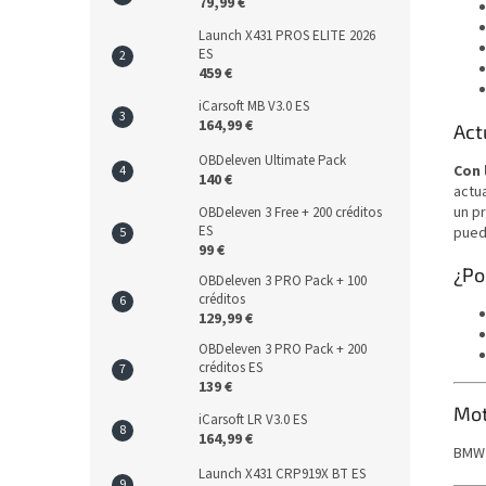
79,99 €
Launch X431 PROS ELITE 2026
ES
459 €
iCarsoft MB V3.0 ES
164,99 €
Act
OBDeleven Ultimate Pack
Con 
140 €
actua
un p
OBDeleven 3 Free + 200 créditos
ES
pued
99 €
¿Po
OBDeleven 3 PRO Pack + 100
créditos
129,99 €
OBDeleven 3 PRO Pack + 200
créditos ES
139 €
Mot
iCarsoft LR V3.0 ES
164,99 €
BMW
Launch X431 CRP919X BT ES