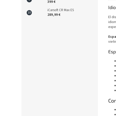
399 €
Idi
iCarsoft CR Max ES
289,99 €
El di
idio
exper
Espa
vietn
Esp
Con