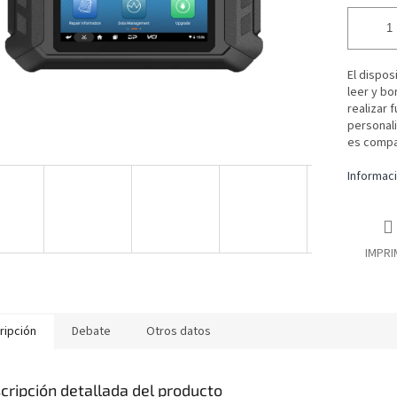
El dispos
leer y bo
realizar 
personal
es compat
Informaci
IMPRI
ripción
Debate
Otros datos
cripción detallada del producto