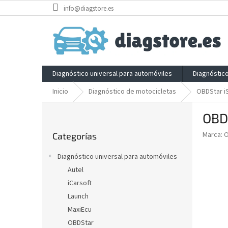
Ir
info@diagstore.es
al
contenido
Diagnóstico universal para automóviles
Diagnóstic
Inicio
Diagnóstico de motocicletas
OBDStar i
B
OBD
a
Saltar
r
Marca:
Categorías
categorías
r
a
Diagnóstico universal para automóviles
l
Autel
a
iCarsoft
t
e
Launch
r
MaxiEcu
a
OBDStar