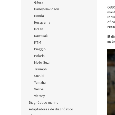
Gilera
OBD
Harley-Davidson
mant
Honda
indi
efic
Husqvarna
reso
Indian
Kawasaki
El d
instr
KTM
Piaggio
Polaris
Moto Guzii
Triumph
Suzuki
Yamaha
Vespa
Victory
Diagnóstico marino
Adaptadores de diagnóstico