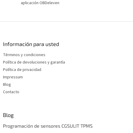
aplicación OBDeleven
P
i
e
d
Información para usted
e
Términos y condiciones
p
Política de devoluciones y garantía
á
g
Política de privacidad
i
Impressum
n
Blog
a
Contacto
Blog
Programación de sensores CGSULIT TPMS