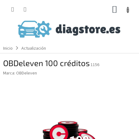
Ir
CESTA
al
contenido
DE
LA
COMP
Inicio
Actualización
OBDeleven 100 créditos
1156
Marca:
OBDeleven