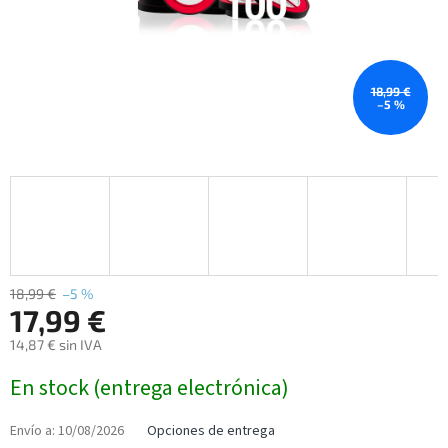
18,99 €
–5 %
18,99 €
–5 %
17,99 €
14,87 € sin IVA
Precio
En stock (entrega electrónica)
de
la
medida:
Envío a:
10/08/2026
Opciones de entrega