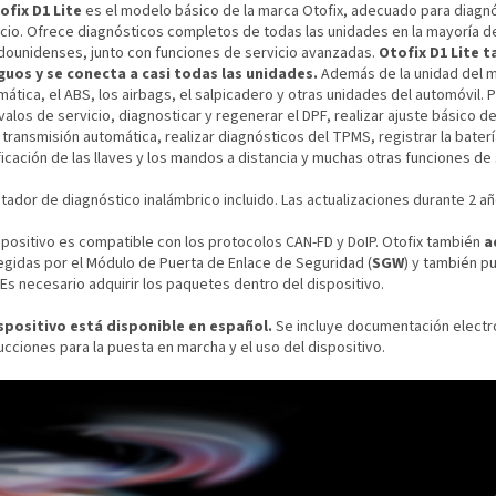
ofix D1 Lite
es el modelo básico de la marca Otofix, adecuado para diagn
icio. Ofrece diagnósticos completos de todas las unidades en la mayoría d
dounidenses, junto con funciones de servicio avanzadas.
Otofix D1 Lite 
guos y se conecta a casi todas las unidades.
Además de la unidad del m
ática, el ABS, los airbags, el salpicadero y otras unidades del automóvil. 
valos de servicio, diagnosticar y regenerar el DPF, realizar ajuste básico
 transmisión automática, realizar diagnósticos del TPMS, registrar la batería
icación de las llaves y los mandos a distancia y muchas otras funciones de 
ador de diagnóstico inalámbrico incluido. Las actualizaciones durante 2 año
ispositivo es compatible con los protocolos CAN-FD y DoIP. Otofix también
a
egidas por el Módulo de Puerta de Enlace de Seguridad (
SGW
) y también 
Es necesario adquirir los paquetes dentro del dispositivo.
ispositivo está disponible en español.
Se incluye documentación electr
ucciones para la puesta en marcha y el uso del dispositivo.