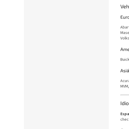
Veh
Eur
Abart
Mase
Volk
Ame
Buick
Asiá
Acura
MVM,
Idi
E
spa
checo