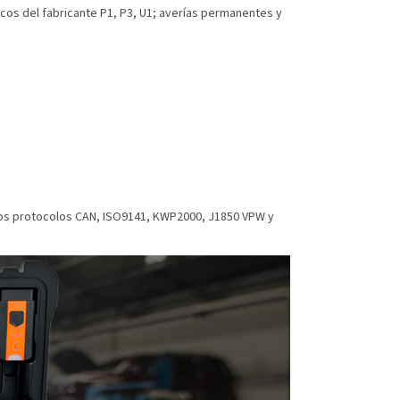
icos del fabricante P1, P3, U1; averías permanentes y
 los protocolos CAN, ISO9141, KWP2000, J1850 VPW y