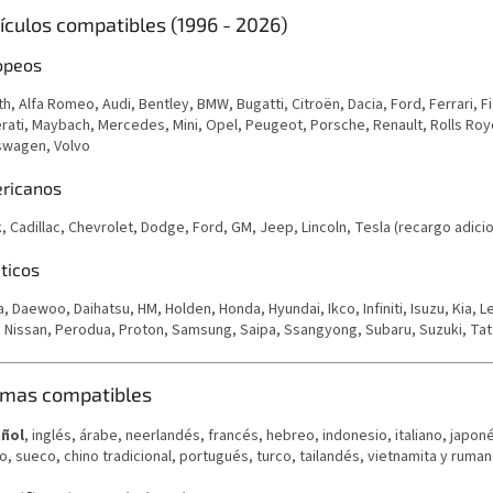
ículos compatibles (1996 - 2026)
opeos
h, Alfa Romeo, Audi, Bentley, BMW, Bugatti, Citroën, Dacia, Ford, Ferrari, F
rati, Maybach, Mercedes, Mini, Opel, Peugeot, Porsche, Renault, Rolls Roy
swagen, Volvo
ricanos
, Cadillac, Chevrolet, Dodge, Ford, GM, Jeep, Lincoln, Tesla
(recargo adicio
ticos
, Daewoo, Daihatsu, HM, Holden, Honda, Hyundai, Ikco, Infiniti, Isuzu, Kia, 
 Nissan, Perodua, Proton, Samsung, Saipa, Ssangyong, Subaru, Suzuki, Tata
omas compatibles
ñol
, inglés, árabe, neerlandés, francés, hebreo, indonesio, italiano, japon
, sueco, chino tradicional, portugués, turco, tailandés, vietnamita y ruman