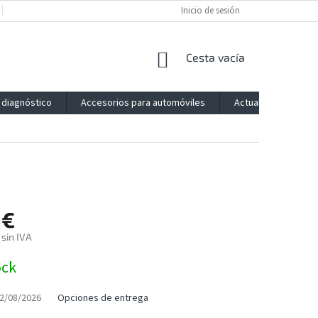
POLÍTICA DE PRIVACIDAD
IMPRESSUM
Inicio de sesión
BLOG
CONTACTO
CESTA
Cesta vacía
DE
LA
 diagnóstico
Accesorios para automóviles
Actualización
COMPRA
 €
 sin IVA
ock
2/08/2026
Opciones de entrega