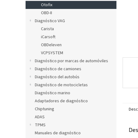
l
Otofix
OBD-II
Diagnóstico VAG
Carista
iCarsoft
OBDeleven
VCPSYSTEM
Diagnóstico por marcas de automóviles
Diagnóstico de camiones
Diagnóstico del autobús
Diagnóstico de motocicletas
Diagnóstico marino
Adaptadores de diagnóstico
Chiptuning
Desc
ADAS
TPMS
Des
Manuales de diagnóstico