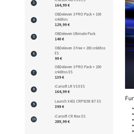
iCarsoft MB V3.0 ES
164,99 €
OBDeleven 3 PRO Pack + 100
créditos
129,99 €
OBDeleven Ultimate Pack
140 €
OBDeleven 3 Free + 200 créditos
ES
99 €
OBDeleven 3 PRO Pack + 200
créditos ES
139 €
iCarsoft LR V3.0 ES
164,99 €
Fun
Launch X431 CRP919X BT ES
399 €
iCarsoft CR Max ES
289,99 €