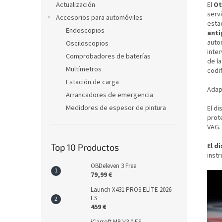
Actualización
El
Ot
serv
Accesorios para automóviles
esta
Endoscopios
anti
autom
Osciloscopios
inter
Comprobadores de baterías
de la
Multímetros
codif
Estación de carga
Adapt
Arrancadores de emergencia
Medidores de espesor de pintura
El d
prot
VAG. 
El d
Top 10 Productos
instr
OBDeleven 3 Free
79,99 €
Launch X431 PROS ELITE 2026
ES
459 €