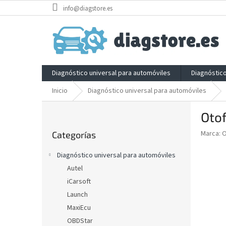
Ir
info@diagstore.es
al
contenido
Diagnóstico universal para automóviles
Diagnóstic
Inicio
Diagnóstico universal para automóviles
B
Otof
a
Saltar
r
Marca:
O
Categorías
categorías
r
a
Diagnóstico universal para automóviles
l
Autel
a
iCarsoft
t
e
Launch
r
MaxiEcu
a
OBDStar