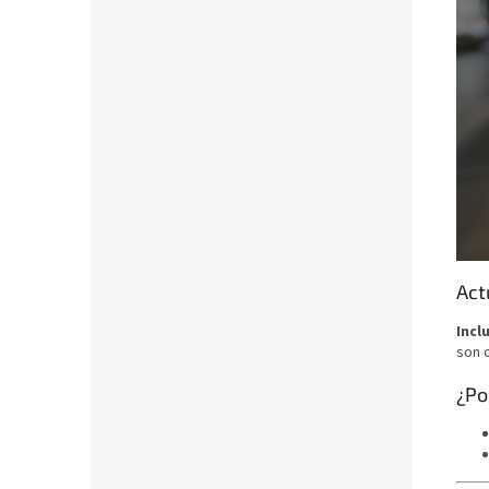
Act
Incl
son 
¿Po