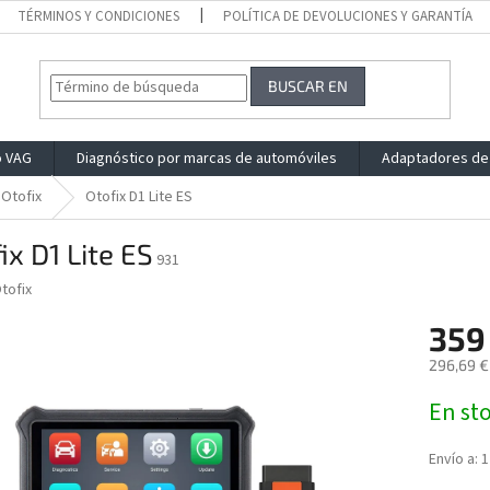
TÉRMINOS Y CONDICIONES
POLÍTICA DE DEVOLUCIONES Y GARANTÍA
BUSCAR EN
o VAG
Diagnóstico por marcas de automóviles
Adaptadores de
Otofix
Otofix D1 Lite ES
ix D1 Lite ES
931
tofix
359
296,69 €
Precio
En st
de
la
medida:
Envío a:
1