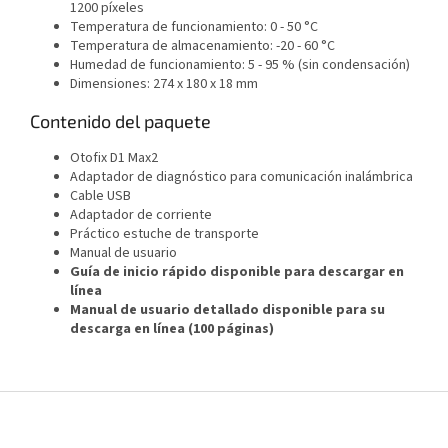
1200 píxeles
Temperatura de funcionamiento: 0 - 50 °C
Temperatura de almacenamiento: -20 - 60 °C
Humedad de funcionamiento: 5 - 95 % (sin condensación)
Dimensiones: 274 x 180 x 18 mm
Contenido del paquete
Otofix D1 Max2
Adaptador de diagnóstico para comunicación inalámbrica
Cable USB
Adaptador de corriente
Práctico estuche de transporte
Manual de usuario
Guía de inicio rápido disponible para descargar en
línea
Manual de usuario detallado disponible para su
descarga en línea (100 páginas)
P
i
e