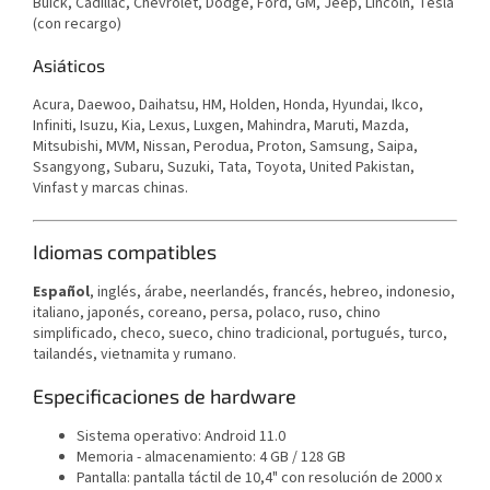
Buick, Cadillac, Chevrolet, Dodge, Ford, GM, Jeep, Lincoln, Tesla
(con recargo)
Asiáticos
Acura, Daewoo, Daihatsu, HM, Holden, Honda, Hyundai, Ikco,
Infiniti, Isuzu, Kia, Lexus, Luxgen, Mahindra, Maruti, Mazda,
Mitsubishi, MVM, Nissan, Perodua, Proton, Samsung, Saipa,
Ssangyong, Subaru, Suzuki, Tata, Toyota, United Pakistan,
Vinfast y marcas chinas.
Idiomas compatibles
E
spañol
, inglés, árabe, neerlandés, francés, hebreo, indonesio,
italiano, japonés, coreano, persa, polaco, ruso, chino
simplificado, checo, sueco, chino tradicional, portugués, turco,
tailandés, vietnamita y rumano.
Especificaciones de hardware
Sistema operativo: Android 11.0
Memoria - almacenamiento: 4 GB / 128 GB
Pantalla: pantalla táctil de 10,4" con resolución de 2000 x