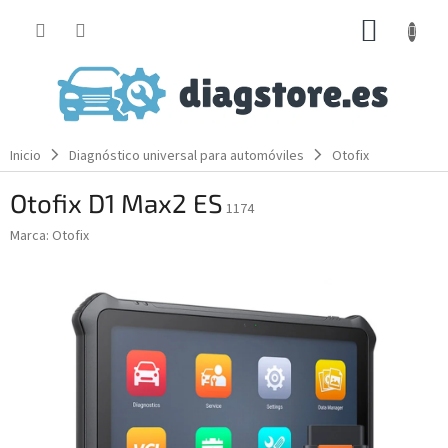
Ir
CESTA
al
contenido
DE
LA
COMP
Inicio
Diagnóstico universal para automóviles
Otofix
Otofix D1 Max2 ES
1174
Marca:
Otofix