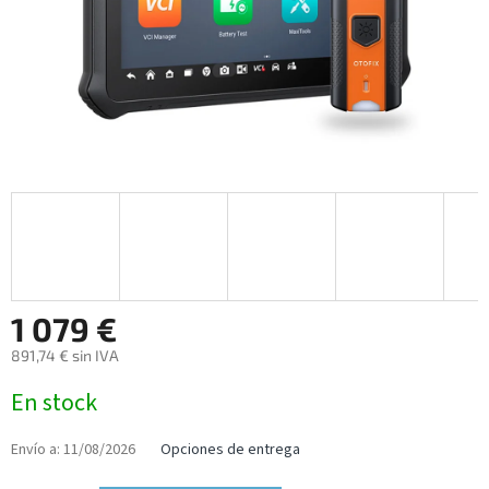
1 079 €
891,74 € sin IVA
Precio
En stock
de
la
medida:
Envío a:
11/08/2026
Opciones de entrega