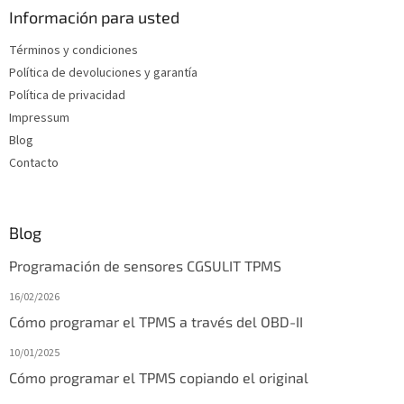
d
Información para usted
e
Términos y condiciones
p
Política de devoluciones y garantía
á
g
Política de privacidad
i
Impressum
n
Blog
a
Contacto
Blog
Programación de sensores CGSULIT TPMS
16/02/2026
Cómo programar el TPMS a través del OBD-II
10/01/2025
Cómo programar el TPMS copiando el original