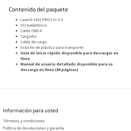
Contenido del paquete
Launch X431 PRO3 V+ 5.0
VCI inalámbrico
Cable OBD-II
Cargador
Cable de carga
Estuche de plástico para transporte
Guía de inicio rápido disponible para descargar en
línea
Manual de usuario detallado disponible para su
descarga en línea (80 páginas)
P
i
e
d
Información para usted
e
Términos y condiciones
p
Política de devoluciones y garantía
á