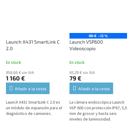
90 €
–12 %
Launch X431 SmartLink C
Launch VSP600
2.0
Videoscopio
En stock
En stock
958,68 € sin IVA
65,29 € sin IVA
1 160 €
79 €
Añadir a la cesta
Añadir a la cesta
Launch X431 SmartLink C 2.0 es
La cámara endoscópica Launch
un módulo de expansión para el
VSP 600 con protección IP67, 5,5
diagnóstico de camiones.
mm de grosor y hasta seis
niveles de luminosidad.