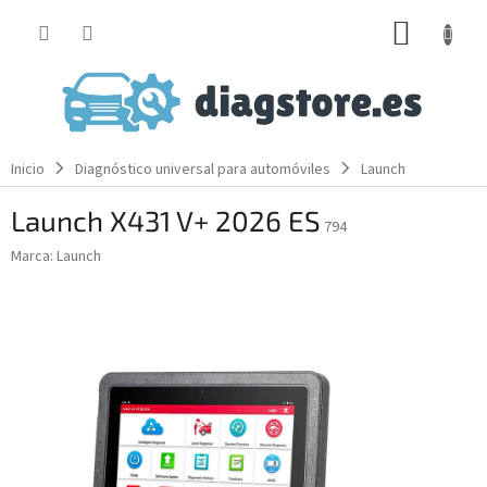
Ir
CESTA
al
contenido
DE
LA
COMP
Inicio
Diagnóstico universal para automóviles
Launch
Launch X431 V+ 2026 ES
794
Marca:
Launch