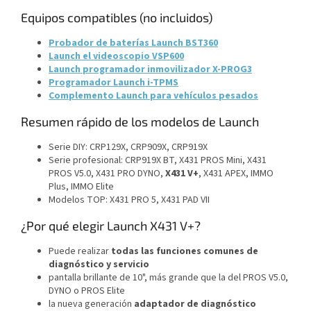
Equipos compatibles (no incluidos)
Probador de baterías Launch BST360
Launch el videoscopio VSP600
Launch programador inmovilizador X-PROG3
Programador Launch i-TPMS
Complemento Launch para vehículos pesados
Resumen rápido de los modelos de Launch
Serie DIY: CRP129X, CRP909X, CRP919X
Serie profesional: CRP919X BT, X431 PROS Mini, X431
PROS V5.0, X431 PRO DYNO,
X431 V+
, X431 APEX, IMMO
Plus, IMMO Elite
Modelos TOP: X431 PRO 5, X431 PAD VII
¿Por qué elegir Launch X431 V+?
Puede realizar
todas las funciones comunes de
diagnóstico y servicio
pantalla brillante de 10", más grande que la del PROS V5.0,
DYNO o PROS Elite
la nueva generación
adaptador de diagnóstico