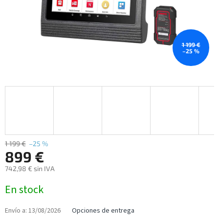
1 199 €
–25 %
1 199 €
–25 %
899 €
742,98 € sin IVA
Precio
En stock
de
la
medida:
Envío a:
13/08/2026
Opciones de entrega