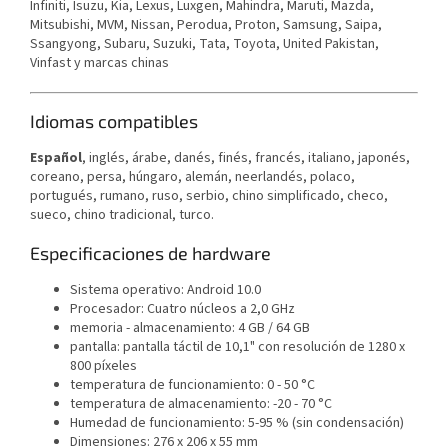
Infiniti, Isuzu, Kia, Lexus, Luxgen, Mahindra, Maruti, Mazda,
Mitsubishi, MVM, Nissan, Perodua, Proton, Samsung, Saipa,
Ssangyong, Subaru, Suzuki, Tata, Toyota, United Pakistan,
Vinfast y marcas chinas
Idiomas compatibles
Español
,
inglés, árabe, danés, finés, francés, italiano, japonés,
coreano, persa, húngaro, alemán, neerlandés, polaco,
portugués, rumano, ruso, serbio, chino simplificado, checo,
sueco, chino tradicional, turco.
Especificaciones de hardware
Sistema operativo: Android 10.0
Procesador: Cuatro núcleos a 2,0 GHz
memoria - almacenamiento: 4 GB / 64 GB
pantalla: pantalla táctil de 10,1" con resolución de 1280 x
800 píxeles
temperatura de funcionamiento: 0 - 50 °C
temperatura de almacenamiento: -20 - 70 °C
Humedad de funcionamiento: 5-95 % (sin condensación)
Dimensiones: 276 x 206 x 55 mm