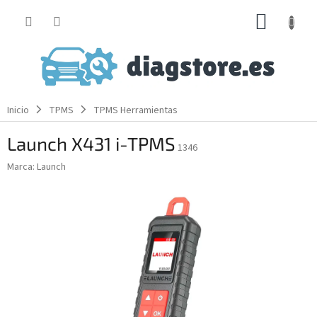
Ir
CESTA
al
contenido
DE
LA
COMP
Inicio
TPMS
TPMS Herramientas
Launch X431 i-TPMS
1346
Marca:
Launch