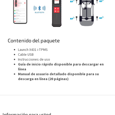
Contenido del paquete
Launch X431 i-TPMS
Cable USB
Instrucciones de uso
Guía de inicio rápido disponible para descargar en
línea
Manual de usuario detallado disponible para su
descarga en línea (20 páginas)
P
i
e
d
Información para usted