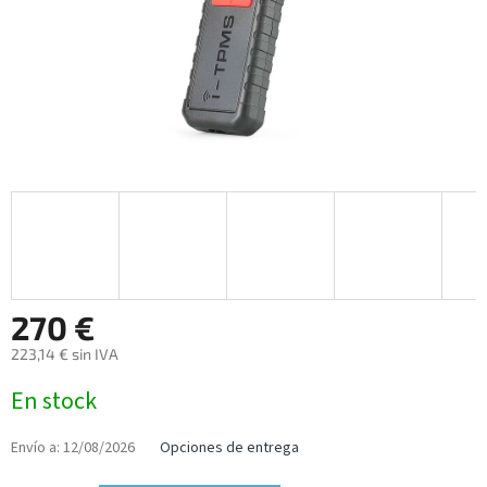
270 €
223,14 € sin IVA
Precio
En stock
de
la
medida:
Envío a:
12/08/2026
Opciones de entrega