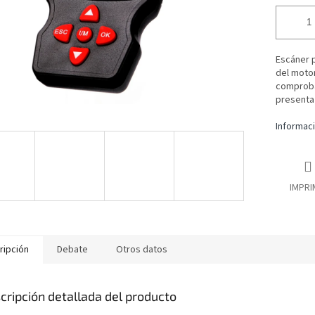
Escáner p
del motor
comprobar
presenta 
Informaci
IMPRI
ripción
Debate
Otros datos
cripción detallada del producto