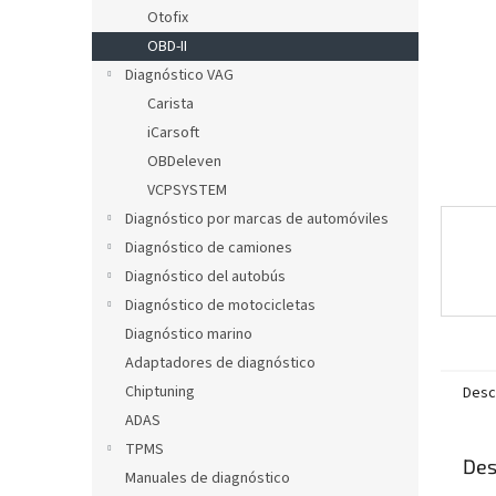
l
Otofix
OBD-II
Diagnóstico VAG
Carista
iCarsoft
OBDeleven
VCPSYSTEM
Diagnóstico por marcas de automóviles
Diagnóstico de camiones
Diagnóstico del autobús
Diagnóstico de motocicletas
Diagnóstico marino
Adaptadores de diagnóstico
Chiptuning
Desc
ADAS
TPMS
Des
Manuales de diagnóstico