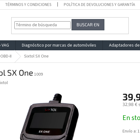
TÉRMINOS Y CONDICIONES
POLÍTICA DE DEVOLUCIONES Y GARANTÍA
BUSCAR EN
o VAG
Diagnóstico por marcas de automóviles
Adaptadores de
OBD-II
Sixtol SX One
ol SX One
1009
ixtol
39,
32,98 € s
Precio
En st
de
la
medida:
Envío a:
1