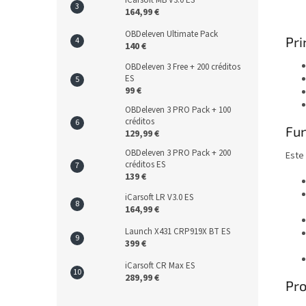
iCarsoft MB V3.0 ES
164,99 €
OBDeleven Ultimate Pack
Pri
140 €
OBDeleven 3 Free + 200 créditos
ES
99 €
OBDeleven 3 PRO Pack + 100
créditos
Fun
129,99 €
OBDeleven 3 PRO Pack + 200
Este 
créditos ES
139 €
iCarsoft LR V3.0 ES
164,99 €
Launch X431 CRP919X BT ES
399 €
iCarsoft CR Max ES
289,99 €
Pro