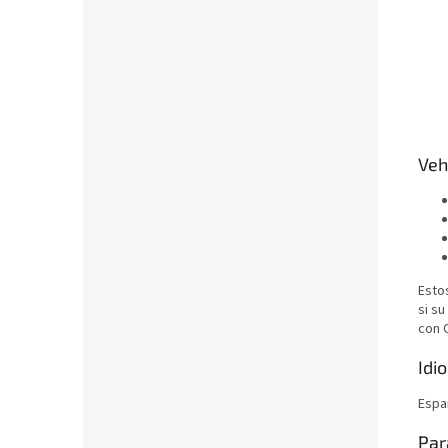
Veh
Estos
si su
con O
Idi
Espa
Par