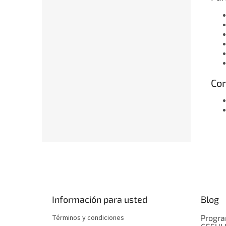
Con
P
i
e
d
e
Información para usted
Blog
p
á
Términos y condiciones
Progra
g