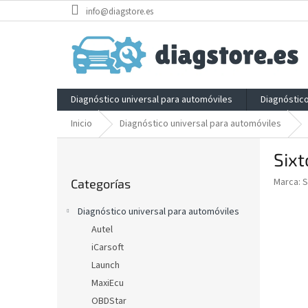
Ir
info@diagstore.es
al
contenido
Diagnóstico universal para automóviles
Diagnóstic
Inicio
Diagnóstico universal para automóviles
B
Sixt
a
Saltar
r
Marca:
S
Categorías
categorías
r
a
Diagnóstico universal para automóviles
l
Autel
a
iCarsoft
t
e
Launch
r
MaxiEcu
a
OBDStar