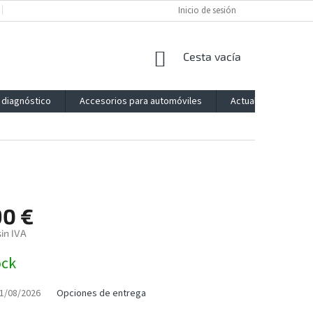
POLÍTICA DE PRIVACIDAD
IMPRESSUM
Inicio de sesión
BLOG
CONTACTO
CESTA
Cesta vacía
DE
LA
 diagnóstico
Accesorios para automóviles
Actualización
COMPRA
90 €
in IVA
ock
1/08/2026
Opciones de entrega