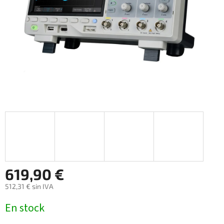
619,90 €
512,31 € sin IVA
Precio
En stock
de
la