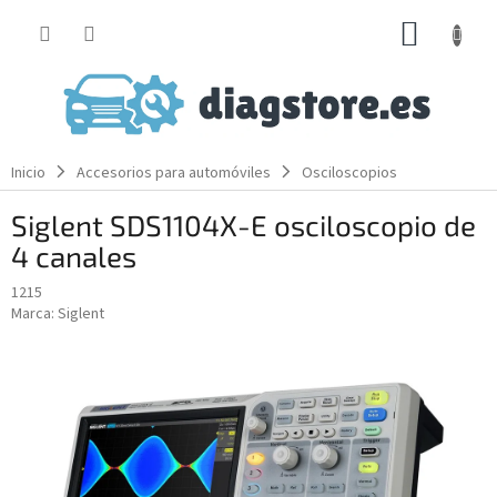
Ir
CESTA
al
contenido
DE
LA
COMP
Inicio
Accesorios para automóviles
Osciloscopios
Siglent SDS1104X-E osciloscopio de
4 canales
1215
Marca:
Siglent