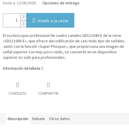
medida:
Envío a:
12/08/2026
Opciones de entrega
Añadir a la cesta
El osciloscopio profesional de cuatro canales SDS1104X-E de la serie
«SDS1100X-E», que ofrece decodificación de casi todo tipo de señales.
Junto con la función «Super Phospor», que proporciona una imagen de
señal superior con muy poco ruido, se convierte en un dispositivo
superior no solo para profesionales.
Información detallada
CONSULTE
COMPARTIR
Descripción
Debate
Otros datos