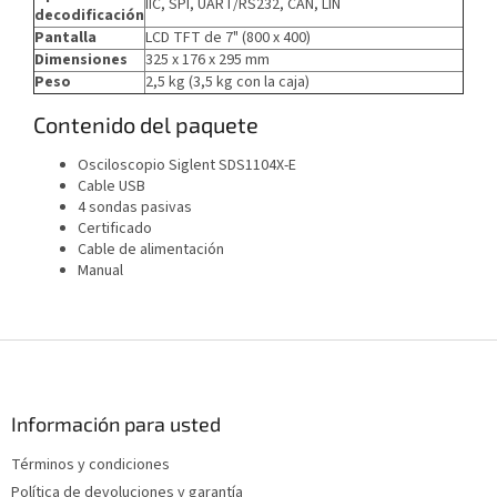
IIC, SPI, UART/RS232, CAN, LIN
decodificación
Pantalla
LCD TFT de 7" (800 x 400)
Dimensiones
325 x 176 x 295 mm
Peso
2,5 kg (3,5 kg con la caja)
Contenido del paquete
Osciloscopio Siglent SDS1104X-E
Cable USB
4 sondas pasivas
Certificado
Cable de alimentación
Manual
P
i
e
d
Información para usted
e
Términos y condiciones
p
Política de devoluciones y garantía