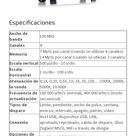
Especificaciones
Ancho de
100 MHz
banda
Canales
4
7 Mpts por canal (cuando se utilizan 4 canales)
Memoria
14 Mpts por canal (cuando se utilizan 2 canales)
Escala vertical
500 µV/div - 10 V/div
Escala
1 ns/div - 100 s/div
horizontal
Atenuación de
0,1X, 0,2X, 0,5X, 1X, 2X, 5X, 10X......1000X, 2000X,
la sonda
5000X, 10 000X
Frecuencia de
100 000 wfm/s (normal), 400 000 wfm/s (modo
actualización
secuencial)
Tipos de
Límite, pendiente, ancho de pulso, ventana,
disparo
inverso, intervalo, apagón, patrón, vídeo
Host USB, dispositivo USB, LAN,
Conexión
aprobado/reprobado, salida de disparo, Sbus
(Siglent MSO), WiFi a través de dongle
Opciones de