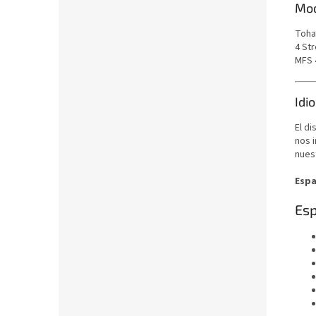
Mod
Toha
4 St
MFS 
Idi
El di
nos 
nuest
Espa
Esp