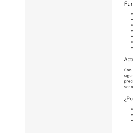
Fun
Act
Con 
sigui
prec
ser 
¿Po