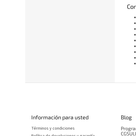
Con
P
i
e
d
e
Información para usted
Blog
p
á
Términos y condiciones
Progra
g
CGSUL
Política de devoluciones y garantía