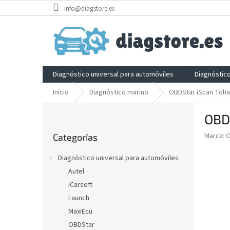
Ir
info@diagstore.es
al
contenido
Diagnóstico universal para automóviles
Diagnóstic
Inicio
Diagnóstico marino
OBDStar iScan Toha
B
OBD
a
Saltar
r
Marca:
Categorías
categorías
r
a
Diagnóstico universal para automóviles
l
Autel
a
iCarsoft
t
e
Launch
r
MaxiEcu
a
OBDStar