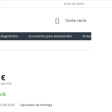
POLÍTICA DE PRIVACIDAD
IMPRESSUM
Inicio de sesión
BLOG
CONTACTO
CESTA
Cesta vacía
DE
LA
 diagnóstico
Accesorios para automóviles
Actualización
COMPRA
 €
 sin IVA
ock
1/08/2026
Opciones de entrega