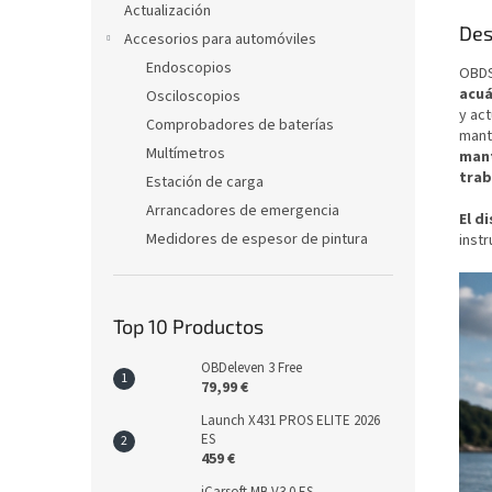
Actualización
Des
Accesorios para automóviles
Endoscopios
OBDS
acuá
Osciloscopios
y act
Comprobadores de baterías
mant
Multímetros
mant
tra
Estación de carga
Arrancadores de emergencia
El d
Medidores de espesor de pintura
instr
Top 10 Productos
OBDeleven 3 Free
79,99 €
Launch X431 PROS ELITE 2026
ES
459 €