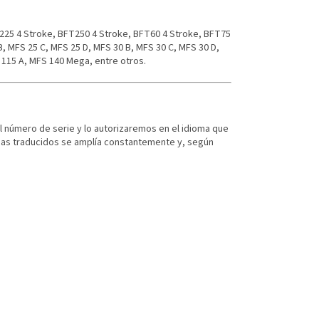
225 4 Stroke, BFT250 4 Stroke, BFT60 4 Stroke, BFT75
, MFS 25 C, MFS 25 D, MFS 30 B, MFS 30 C, MFS 30 D,
 115 A, MFS 140 Mega, entre otros.
el número de serie y lo autorizaremos en el idioma que
omas traducidos se amplía constantemente y, según