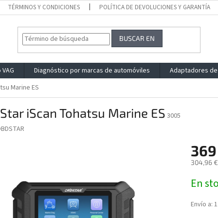
TÉRMINOS Y CONDICIONES
POLÍTICA DE DEVOLUCIONES Y GARANTÍA
BUSCAR EN
o VAG
Diagnóstico por marcas de automóviles
Adaptadores de
tsu Marine ES
Star iScan Tohatsu Marine ES
3005
OBDSTAR
369
304,96 €
Precio
En st
de
la
medida:
Envío a:
1