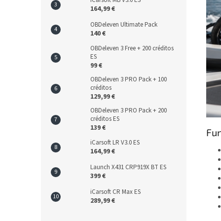
iCarsoft MB V3.0 ES
164,99 €
OBDeleven Ultimate Pack
140 €
OBDeleven 3 Free + 200 créditos
ES
99 €
OBDeleven 3 PRO Pack + 100
créditos
129,99 €
OBDeleven 3 PRO Pack + 200
créditos ES
139 €
Fun
iCarsoft LR V3.0 ES
164,99 €
Launch X431 CRP919X BT ES
399 €
iCarsoft CR Max ES
289,99 €