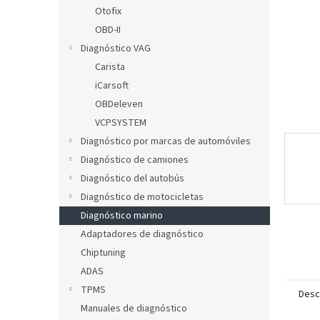
l
Otofix
OBD-II
Diagnóstico VAG
Carista
iCarsoft
OBDeleven
VCPSYSTEM
Diagnóstico por marcas de automóviles
Diagnóstico de camiones
Diagnóstico del autobús
Diagnóstico de motocicletas
Diagnóstico marino
Adaptadores de diagnóstico
Chiptuning
ADAS
TPMS
Desc
Manuales de diagnóstico