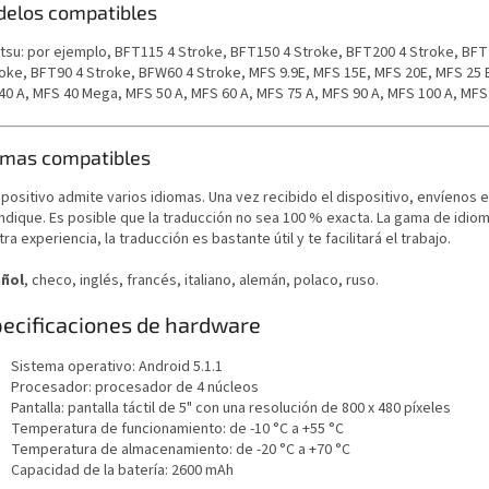
elos compatibles
tsu: por ejemplo,
BFT115 4 Stroke, BFT150 4 Stroke, BFT200 4 Stroke, BFT
roke, BFT90 4 Stroke, BFW60 4 Stroke, MFS 9.9E, MFS 15E, MFS 20E, MFS 25 B
40 A, MFS 40 Mega, MFS 50 A, MFS 60 A, MFS 75 A, MFS 90 A, MFS 100 A, MFS
omas compatibles
spositivo admite varios idiomas. Una vez recibido el dispositivo, envíenos 
indique. Es posible que la traducción no sea 100 % exacta. La gama de idi
ra experiencia, la traducción es bastante útil y te facilitará el trabajo.
ñol
, checo, inglés, francés, italiano, alemán, polaco, ruso.
ecificaciones de hardware
Sistema operativo: Android 5.1.1
Procesador: procesador de 4 núcleos
Pantalla: pantalla táctil de 5" con una resolución de 800 x 480 píxeles
Temperatura de funcionamiento: de -10 °C a +55 °C
Temperatura de almacenamiento: de -20 °C a +70 °C
Capacidad de la batería: 2600 mAh