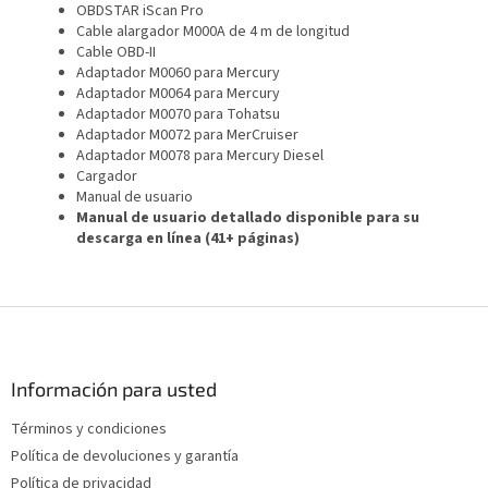
OBDSTAR iScan Pro
Cable alargador M000A de 4 m de longitud
Cable OBD-II
Adaptador M0060 para Mercury
Adaptador M0064 para Mercury
Adaptador M0070 para Tohatsu
Adaptador M0072 para MerCruiser
Adaptador M0078 para Mercury Diesel
Cargador
Manual de usuario
Manual de usuario detallado disponible para su
descarga en línea (41+ páginas)
P
i
e
d
Información para usted
e
Términos y condiciones
p
Política de devoluciones y garantía
á
g
Política de privacidad