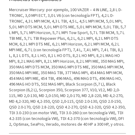
Mercruiser Mercury: por ejemplo, 100 VAZER – 4 IN LINE, 2,8 L D-
TRONIC, 3,0 MPI ECT, 3,0 L V6 (con tecnología FPT), 4,2 L D-
TRONIC, 4,3 L MPI MCM, 4,3 L TBI, 4,5 L, 4,5 L MPI MCM, 5,0 L MPI,
5,0 L MPI DTS MCM, 5,0 L MPI DTS MIE, 5,0 L MPI MCM, 5,0 L TBI, 5,7
L MPI, 5,7 L MPI Horizon, 5,7 L MPI Tow Sport, 5,7 L TBI MCM, 5,7 L
TBI MIE, 5,7 L TBI Repower Plus, 6,2 L, 6,2 L MPI, 6,2 L MPI DTS
MCM, 6,2 L MPI DTS MIE, 6,2 L MPI Horizon, 6,2 L MPI MCM, 6,2 L
MPI MIE, 6,7 L (con tecnología FPT), 7,4 L, 7,4 L MPI, 7,4 L TBI, 8,1
L, 8,1 L DTS, 8,1 L HO, 8,1 L HO DTS, 8,2 L HO MPI, 8,2 L MAG HO
MPI, 8,2 L MAG MPI, 8,2 L MPI Horizon, 8,2 L MPI MIE, 350 MAG MPI,
350 MAG MPI DTS MCM, 350 MAG MPI DTS MIE, 350 MAG MPI MCM,
350 MAG MPI MIE, 350 MAG TBI, 377 MAG MPI, 454 MAG MPI MCM,
454 MAG MPI MIE, 454 TBI, 496 MAG, 496 MAG DTS, 496 MAG HO,
496 MAG HO DTS, 502 MAG MPI, Black Scorpion (5,7 L), Black
Scorpion (6,2 L), Scorpion 350, Scorpion 377, V10, V12, MD 2,0-
115, MD 2,0-130, MD 2,0-150, MD 2,0-170, MD 2,8-220, MD 4,2-270,
MD 4,2-320, MD 4,2-350, QSD 2,0-115, QSD 2.0-130, QSD 2.0-150,
QSD 2.0-170, QSD 2.8-220, QSD 4.2-270, QSD 4.2-320, QSD 4.2-350,
TDI 3.0-230 (con motor VW), TDI 3.0-260 (con tecnología VW), TDI
4.2-335 (con tecnología VW), TDI 4.2-370 (con tecnología VW), DFI
2, Optimax, SeaPro, Verado, motores de 40 HP a 300 HP, y otros.