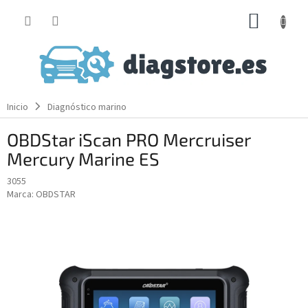
Ir
CESTA
al
contenido
DE
LA
COMP
Inicio
Diagnóstico marino
OBDStar iScan PRO Mercruiser
Mercury Marine ES
3055
Marca:
OBDSTAR