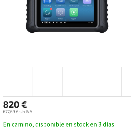
820 €
677,69 € sin IVA
Precio
En camino, disponible en stock en 3 días
de
la