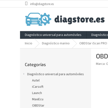
Ir
info@diagstore.es
al
contenido
Diagnóstico universal para automóviles
Diagnóstic
Inicio
Diagnóstico marino
OBDStar iScan PRO 
B
OBD
a
Saltar
r
Marca:
Categorías
categorías
r
a
Diagnóstico universal para automóviles
l
Autel
a
iCarsoft
t
e
Launch
r
MaxiEcu
a
OBDStar