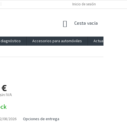
POLÍTICA DE PRIVACIDAD
IMPRESSUM
Inicio de sesión
BLOG
CONTACTO
CESTA
Cesta vacía
DE
LA
 diagnóstico
Accesorios para automóviles
Actualización
COMPRA
 €
sin IVA
ock
2/08/2026
Opciones de entrega