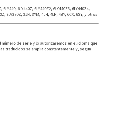
0, 6LY440, 6LY440Z, 6LY440Z2, 6LY440Z3, 6LY440Z4,
Z, 8LV370Z, 3JH, 3YM, 4JH, 4LH, 4BY, 6CX, 6SY, y otros.
el número de serie y lo autorizaremos en el idioma que
omas traducidos se amplía constantemente y, según