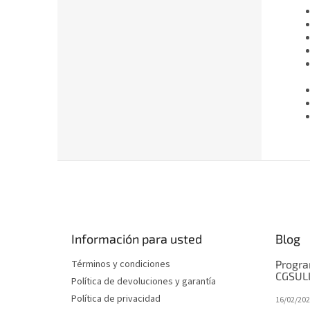
P
i
e
d
e
Información para usted
Blog
p
á
Términos y condiciones
Progra
g
CGSUL
Política de devoluciones y garantía
i
Política de privacidad
16/02/202
n