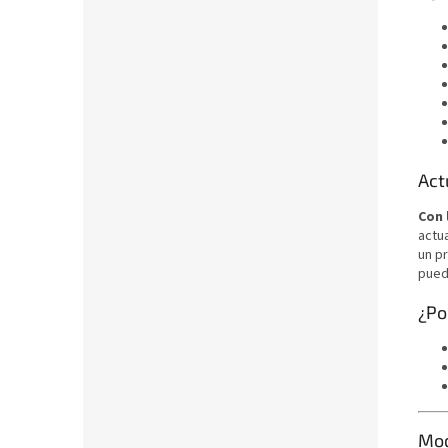
Act
Con 
actua
un p
pued
¿Po
Mod