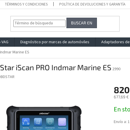
TÉRMINOS Y CONDICIONES
POLÍTICA DE DEVOLUCIONES Y GARANTÍA
BUSCAR EN
o VAG
Diagnóstico por marcas de automóviles
Adaptadores de
Indmar Marine ES
Star iScan PRO Indmar Marine ES
2990
OBDSTAR
820
677,69 € 
Precio
En st
de
la
medida:
Envío a:
1