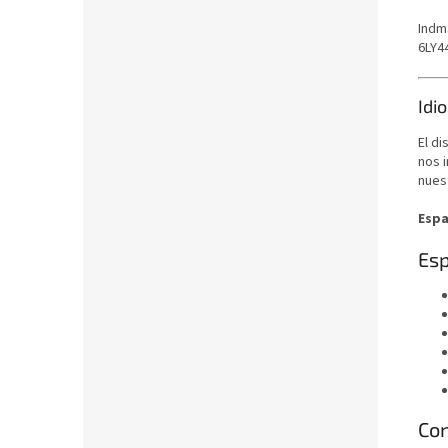
Indm
6LY44
Idi
El di
nos 
nuest
Espa
Esp
Con