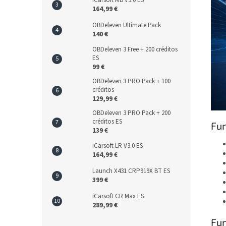
iCarsoft MB V3.0 ES
164,99 €
OBDeleven Ultimate Pack
140 €
OBDeleven 3 Free + 200 créditos
ES
99 €
OBDeleven 3 PRO Pack + 100
créditos
129,99 €
OBDeleven 3 PRO Pack + 200
créditos ES
Fun
139 €
iCarsoft LR V3.0 ES
164,99 €
Launch X431 CRP919X BT ES
399 €
iCarsoft CR Max ES
289,99 €
Fun