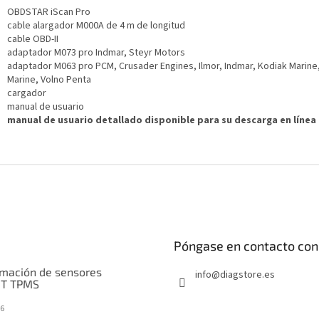
OBDSTAR iScan Pro
cable alargador M000A de 4 m de longitud
cable OBD-II
adaptador M073 pro Indmar, Steyr Motors
adaptador M063 pro PCM, Crusader Engines, Ilmor, Indmar, Kodiak Marine
Marine, Volno Penta
cargador
manual de usuario
manual de usuario detallado disponible para su descarga en línea 
Póngase en contacto con
mación de sensores
info
@
diagstore.es
IT TPMS
6