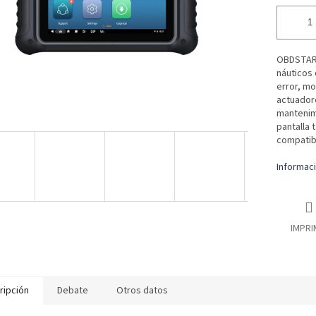
OBDSTAR 
náuticos
error, mo
actuadore
mantenimi
pantalla 
compatibl
Informaci
IMPRI
ripción
Debate
Otros datos