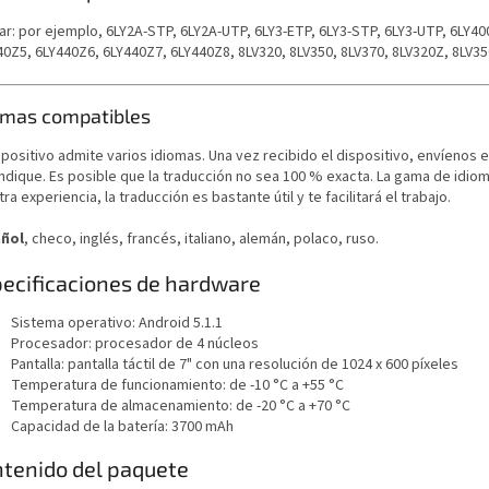
ar: por ejemplo, 6LY2A-STP, 6LY2A-UTP, 6LY3-ETP, 6LY3-STP, 6LY3-UTP, 6LY40
0Z5, 6LY440Z6, 6LY440Z7, 6LY440Z8, 8LV320, 8LV350, 8LV370, 8LV320Z, 8LV350
omas compatibles
spositivo admite varios idiomas. Una vez recibido el dispositivo, envíenos 
indique. Es posible que la traducción no sea 100 % exacta. La gama de idi
ra experiencia, la traducción es bastante útil y te facilitará el trabajo.
ñol
, checo, inglés, francés, italiano, alemán, polaco, ruso.
ecificaciones de hardware
Sistema operativo: Android 5.1.1
Procesador: procesador de 4 núcleos
Pantalla: pantalla táctil de 7" con una resolución de 1024 x 600 píxeles
Temperatura de funcionamiento: de -10 °C a +55 °C
Temperatura de almacenamiento: de -20 °C a +70 °C
Capacidad de la batería: 3700 mAh
tenido del paquete