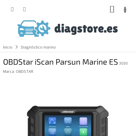
Ir
CESTA
al
contenido
DE
LA
COMP
Inicio
Diagnóstico marino
OBDStar iScan Parsun Marine ES
3030
Marca:
OBDSTAR