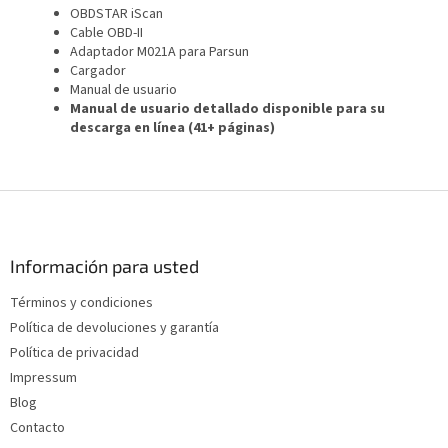
OBDSTAR iScan
Cable OBD-II
Adaptador M021A para Parsun
Cargador
Manual de usuario
Manual de usuario detallado disponible para su
descarga en línea (41+ páginas)
P
i
e
d
Información para usted
e
Términos y condiciones
p
Política de devoluciones y garantía
á
g
Política de privacidad
i
Impressum
n
Blog
a
Contacto