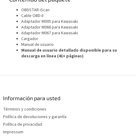
OBDSTAR iScan
Cable OBD-II
Adaptador M005 para Kawasaki
Adaptador M066 para Kawasaki
Adaptador M067 para Kawasaki
Cargador
Manual de usuario
Manual de usuario detallado disponible para su
descarga en línea (41+ páginas)
P
i
e
d
Información para usted
e
Términos y condiciones
p
Política de devoluciones y garantía
á
g
Política de privacidad
i
Impressum