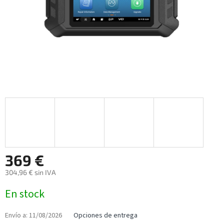
369 €
304,96 € sin IVA
Precio
En stock
de
la
medida:
Envío a:
11/08/2026
Opciones de entrega