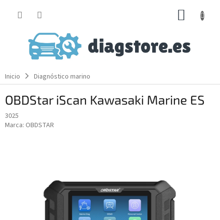
Ir
CESTA
al
contenido
DE
LA
COMP
Inicio
Diagnóstico marino
OBDStar iScan Kawasaki Marine ES
3025
Marca:
OBDSTAR