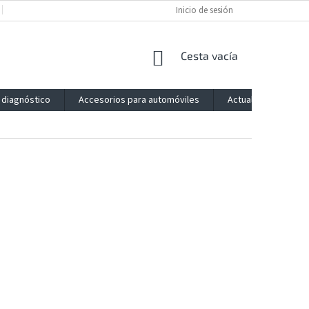
POLÍTICA DE PRIVACIDAD
IMPRESSUM
Inicio de sesión
BLOG
CONTACTO
CESTA
Cesta vacía
DE
LA
 diagnóstico
Accesorios para automóviles
Actualización
COMPRA