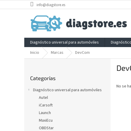
Ir
info@diagstore.es
al
contenido
Diagnóstico universal para automóviles
Diagnóstic
Inicio
Marcas
DevCom
B
Dev
a
Saltar
r
Categorías
categorías
r
No se h
a
Diagnóstico universal para automóviles
l
Autel
a
iCarsoft
t
e
Launch
r
MaxiEcu
a
OBDStar