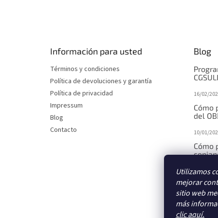
P
i
e
d
e
Información para usted
Blog
p
á
Términos y condiciones
Progra
g
CGSUL
Política de devoluciones y garantía
i
Política de privacidad
16/02/202
n
Impressum
a
Cómo p
del OB
Blog
Contacto
10/01/202
Cómo p
copiand
Utilizamos c
10/01/202
mejorar cont
Cómo p
sitio web med
median
más informac
10/01/202
clic aquí.