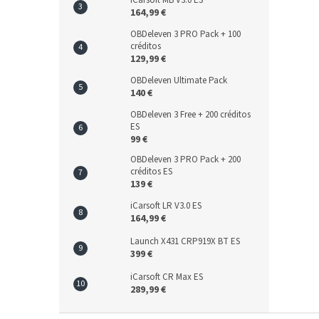
iCarsoft MB V3.0 ES
164,99 €
OBDeleven 3 PRO Pack + 100
créditos
129,99 €
OBDeleven Ultimate Pack
140 €
OBDeleven 3 Free + 200 créditos
ES
99 €
OBDeleven 3 PRO Pack + 200
créditos ES
139 €
iCarsoft LR V3.0 ES
164,99 €
Launch X431 CRP919X BT ES
399 €
iCarsoft CR Max ES
289,99 €