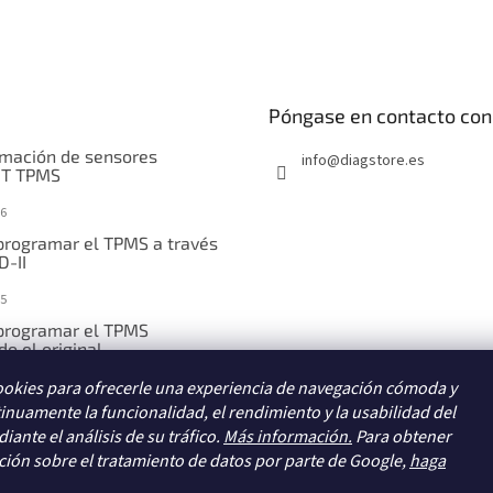
Póngase en contacto con
mación de sensores
info
@
diagstore.es
IT TPMS
6
rogramar el TPMS a través
D-II
5
rogramar el TPMS
o el original
ookies para ofrecerle una experiencia de navegación cómoda y
5
inuamente la funcionalidad, el rendimiento y la usabilidad del
rogramar el TPMS
iante el análisis de su tráfico.
te introducción manual
Más información.
Para obtener
ión sobre el tratamiento de datos por parte de Google,
haga
5