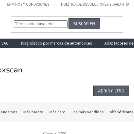
TÉRMINOS Y CONDICIONES
POLÍTICA DE DEVOLUCIONES Y GARANTÍA
BUSCAR EN
o VAG
Diagnóstico por marcas de automóviles
Adaptadores de
oxscan
ABRIR FILTRO
mendamos
Más barato
Más caro
Los más vendidos
Alfabéticame
Código:
2700