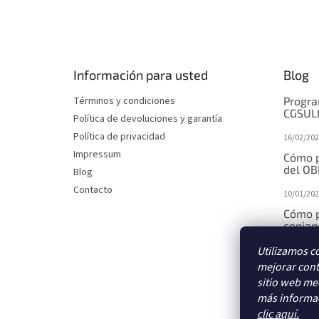
P
i
e
d
e
Información para usted
Blog
p
á
Términos y condiciones
Progra
g
CGSUL
Política de devoluciones y garantía
i
Política de privacidad
16/02/202
n
Impressum
a
Cómo p
del OB
Blog
Contacto
10/01/202
Cómo p
copiand
Utilizamos c
10/01/202
mejorar cont
Cómo p
sitio web med
median
más informac
10/01/202
clic aquí.