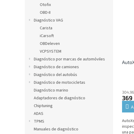
l
i
f
Otofix
s
i
OBD-II
t
c
Diagnóstico VAG
a
a
Carista
d
c
iCarsoft
e
i
p
ó
OBDeleven
r
n
VCPSYSTEM
o
d
Diagnóstico por marcas de automóviles
Auto
d
e
Diagnóstico de camiones
u
p
Diagnóstico del autobús
c
r
t
o
Diagnóstico de motocicletas
o
d
Diagnóstico marino
304,96
s
u
369
Adaptadores de diagnóstico
c
Chiptuning
A
t
ADAS
o
AutoXs
TPMS
s
inspec
Manuales de diagnóstico
una pa