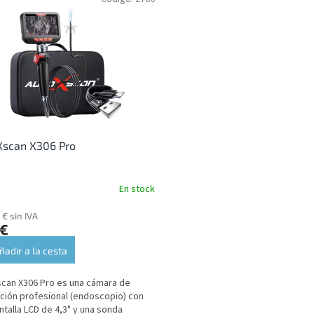
Xscan X306 Pro
En stock
 € sin IVA
 €
ñadir a la cesta
can X306 Pro es una cámara de
ción profesional (endoscopio) con
ntalla LCD de 4,3" y una sonda