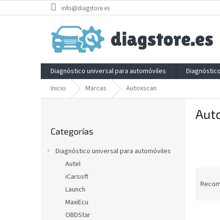
Ir
info@diagstore.es
al
contenido
Diagnóstico universal para automóviles
Diagnóstic
Inicio
Marcas
Autoxscan
B
Aut
a
Saltar
r
Categorías
categorías
r
a
Diagnóstico universal para automóviles
l
Autel
a
C
iCarsoft
t
l
Reco
e
Launch
a
r
MaxiEcu
s
a
L
i
OBDStar