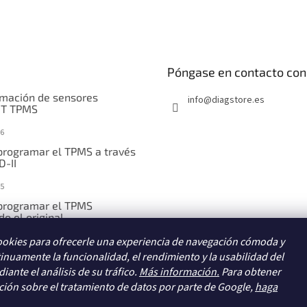
Póngase en contacto con
mación de sensores
info
@
diagstore.es
IT TPMS
6
rogramar el TPMS a través
D-II
5
rogramar el TPMS
o el original
ookies para ofrecerle una experiencia de navegación cómoda y
5
inuamente la funcionalidad, el rendimiento y la usabilidad del
rogramar el TPMS
iante el análisis de su tráfico.
te introducción manual
Más información.
Para obtener
ión sobre el tratamiento de datos por parte de Google,
haga
5