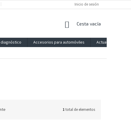
POLÍTICA DE PRIVACIDAD
IMPRESSUM
Inicio de sesión
BLOG
CONTACTO
CESTA
Cesta vacía
DE
LA
 diagnóstico
Accesorios para automóviles
Actualización
COMPRA
nte
1
total de elementos