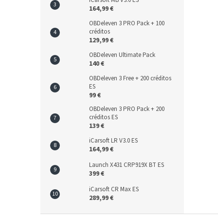
iCarsoft MB V3.0 ES
164,99 €
OBDeleven 3 PRO Pack + 100
créditos
129,99 €
OBDeleven Ultimate Pack
140 €
OBDeleven 3 Free + 200 créditos
ES
99 €
OBDeleven 3 PRO Pack + 200
créditos ES
139 €
iCarsoft LR V3.0 ES
164,99 €
Launch X431 CRP919X BT ES
399 €
iCarsoft CR Max ES
289,99 €