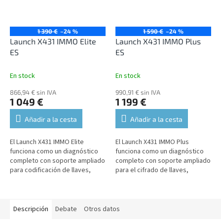
1 390 €
–24 %
1 590 €
–24 %
Launch X431 IMMO Elite
Launch X431 IMMO Plus
ES
ES
En stock
En stock
866,94 € sin IVA
990,91 € sin IVA
1 049 €
1 199 €
Añadir a la cesta
Añadir a la cesta
El Launch X431 IMMO Elite
El Launch X431 IMMO Plus
funciona como un diagnóstico
funciona como un diagnóstico
completo con soporte ampliado
completo con soporte ampliado
para codificación de llaves,
para el cifrado de llaves,
mandos a distancia y
mandos a distancia y
funcionamiento del
funcionamiento del
inmovilizador. El...
inmovilizador. El...
Descripción
Debate
Otros datos