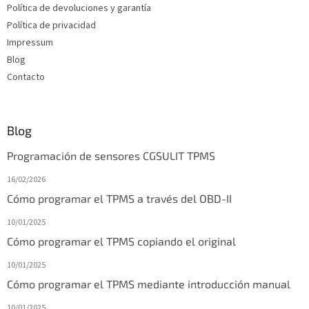
Política de devoluciones y garantía
á
g
Política de privacidad
i
Impressum
n
Blog
a
Contacto
Blog
Programación de sensores CGSULIT TPMS
16/02/2026
Cómo programar el TPMS a través del OBD-II
10/01/2025
Cómo programar el TPMS copiando el original
10/01/2025
Cómo programar el TPMS mediante introducción manual
10/01/2025