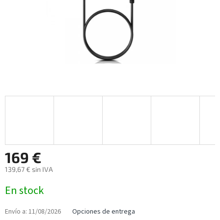
169 €
139,67 € sin IVA
Precio
En stock
de
la
medida:
Envío a:
11/08/2026
Opciones de entrega