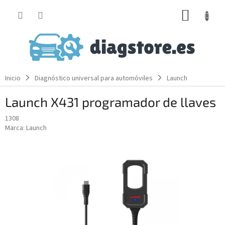
Ir
CESTA
al
contenido
DE
LA
COMP
Inicio
Diagnóstico universal para automóviles
Launch
Launch X431 programador de llaves
1308
Marca:
Launch