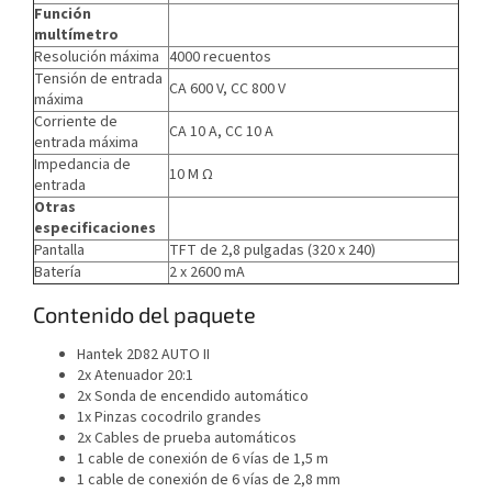
Función
multímetro
Resolución máxima
4000 recuentos
Tensión de entrada
CA 600 V, CC 800 V
máxima
Corriente de
CA 10 A, CC 10 A
entrada máxima
Impedancia de
10 M Ω
entrada
Otras
especificaciones
Pantalla
TFT de 2,8 pulgadas (320 x 240)
Batería
2 x 2600 mA
Contenido del paquete
Hantek 2D82 AUTO II
2x Atenuador 20:1
2x Sonda de encendido automático
1x Pinzas cocodrilo grandes
2x Cables de prueba automáticos
1 cable de conexión de 6 vías de 1,5 m
1 cable de conexión de 6 vías de 2,8 mm