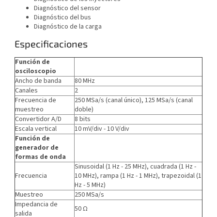
Diagnóstico del sensor
Diagnóstico del bus
Diagnóstico de la carga
Especificaciones
Función de
osciloscopio
Ancho de banda
80 MHz
Canales
2
Frecuencia de
250 MSa/s (canal único), 125 MSa/s (canal
muestreo
doble)
Convertidor A/D
8 bits
Escala vertical
10 mV/div - 10 V/div
Función de
generador de
formas de onda
Sinusoidal (1 Hz - 25 MHz), cuadrada (1 Hz -
Frecuencia
10 MHz), rampa (1 Hz - 1 MHz), trapezoidal (1
Hz - 5 MHz)
Muestreo
250 MSa/s
Impedancia de
50 Ω
salida