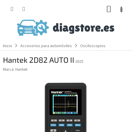
Ir
CESTA
al
contenido
DE
LA
COMP
Inicio
Accesorios para automóviles
Osciloscopios
Hantek 2D82 AUTO II
2625
Marca:
Hantek