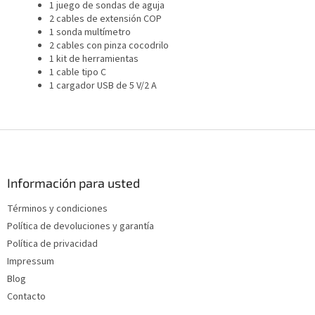
1 juego de sondas de aguja
2 cables de extensión COP
1 sonda multímetro
2 cables con pinza cocodrilo
1 kit de herramientas
1 cable tipo C
1 cargador USB de 5 V/2 A
P
i
e
d
Información para usted
e
Términos y condiciones
p
Política de devoluciones y garantía
á
g
Política de privacidad
i
Impressum
n
Blog
a
Contacto