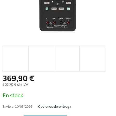
369,90 €
305,70 € sin IVA
Precio
En stock
de
la
medida:
Envío a:
10/08/2026
Opciones de entrega