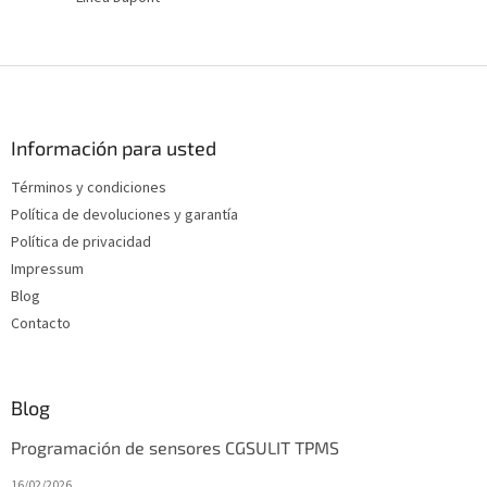
P
i
e
d
Información para usted
e
Términos y condiciones
p
Política de devoluciones y garantía
á
g
Política de privacidad
i
Impressum
n
Blog
a
Contacto
Blog
Programación de sensores CGSULIT TPMS
16/02/2026