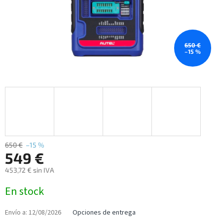
650 €
–15 %
650 €
–15 %
549 €
453,72 € sin IVA
Precio
En stock
de
la
medida:
Envío a:
12/08/2026
Opciones de entrega