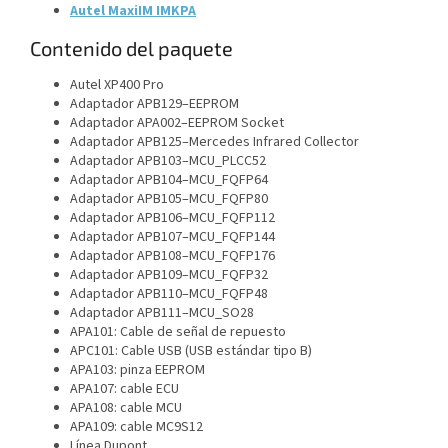
Autel MaxiIM IMKPA
Contenido del paquete
Autel XP400 Pro
Adaptador APB129–EEPROM
Adaptador APA002–EEPROM
Socket
Adaptador APB125–
Mercedes Infrared Collector
Adaptador APB103–MCU_PLCC52
Adaptador APB104–MCU_FQFP64
Adaptador APB105–MCU_FQFP80
Adaptador APB106–MCU_FQFP112
Adaptador APB107–MCU_FQFP144
Adaptador APB108–MCU_FQFP176
Adaptador APB109–MCU_FQFP32
Adaptador APB110–MCU_FQFP48
Adaptador APB111–MCU_SO28
APA101: Cable de señal de repuesto
APC101: Cable USB (USB estándar tipo B)
APA103: pinza EEPROM
APA107: cable ECU
APA108: cable MCU
APA109: cable MC9S12
Línea Dupont