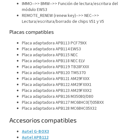
IMMO-->> BMW-->> Función de lectura/escritura del
módulo EWS3
REMOTE_RENEW (
renew key
)-->> NEC-->>
Lectura/escritura/borrado de chips V51 y V5
Placas compatibles
Placa adaptadora APB113 PCF79XX
Placa adaptadora APB114 EWS3
Placa adaptadora APB115 NEC
Placa adaptadora APB118 NEC ELV
Placa adaptadora APB119 TB28FXXX
Placa adaptadora APB120 TMS370
Placa adaptadora APB121 AM29FXXX
Placa adaptadora APB122 AM29FXXX1
Placa adaptadora APB123 AM29FXXX2
Placa adaptadora APB126 M35080/D80
Placa adaptadora APB127 MC68HC0(7)05BXX
Placa adaptadora APB128 MC68HC05X32
Accesorios compatibles
Autel G-BOX3
Autel APB112