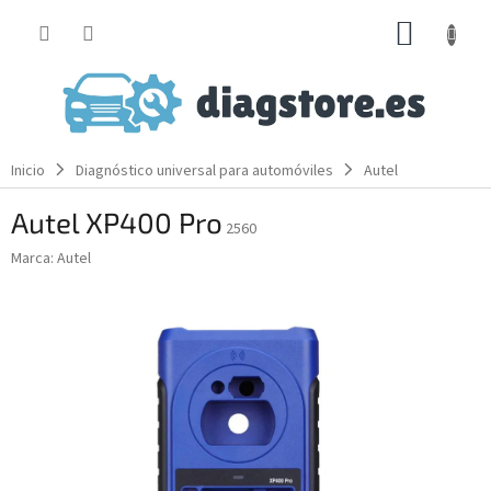
Ir
CESTA
al
contenido
DE
LA
COMP
Inicio
Diagnóstico universal para automóviles
Autel
Autel XP400 Pro
2560
Marca:
Autel