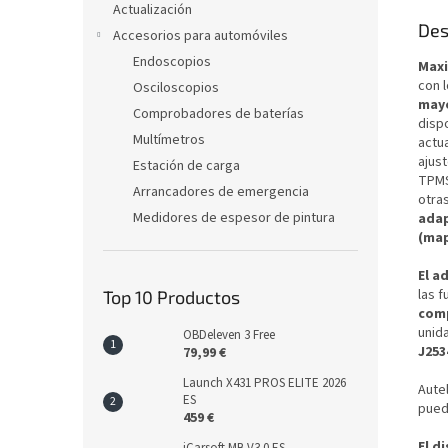
Actualización
Des
Accesorios para automóviles
Endoscopios
Maxi
con 
Osciloscopios
mayo
Comprobadores de baterías
disp
Multímetros
actua
ajus
Estación de carga
TPMS,
Arrancadores de emergencia
otra
Medidores de espesor de pintura
adap
(ma
El a
las 
Top 10 Productos
com
unid
OBDeleven 3 Free
J253
79,99 €
Launch X431 PROS ELITE 2026
Aute
ES
pue
459 €
El d