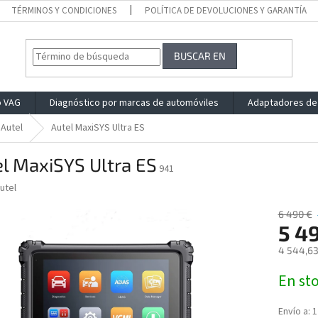
TÉRMINOS Y CONDICIONES
POLÍTICA DE DEVOLUCIONES Y GARANTÍA
BUSCAR EN
o VAG
Diagnóstico por marcas de automóviles
Adaptadores de
Autel
Autel MaxiSYS Ultra ES
l MaxiSYS Ultra ES
941
utel
6 490 €
5 4
4 544,63
Precio
En st
de
la
medida:
Envío a:
1