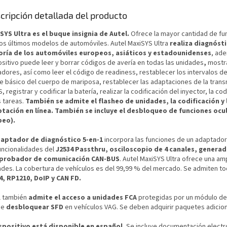
cripción detallada del producto
SYS Ultra es el buque insignia de Autel.
Ofrece la mayor cantidad de fu
los últimos modelos de automóviles. Autel MaxiSYS Ultra
realiza diagnóst
ría de los automóviles europeos, asiáticos y estadounidenses
, ade
ositivo puede leer y borrar códigos de avería en todas las unidades
,
mostra
dores, así como leer el código de readiness, restablecer los intervalos de 
te básico del cuerpo de mariposa, restablecer las adaptaciones de la transm
 registrar y codificar la batería, realizar la codificación del inyector, la c
s tareas.
También se admite el flasheo de unidades, la codificación y 
tación en línea.
También se incluye el desbloqueo de funciones ocult
peo).
daptador de diagnóstico 5-en-1
incorpora las funciones de un adaptador 
funcionalidades del
J2534 Passthru, osciloscopio de 4 canales, genera
probador de comunicación CAN-BUS
. Autel MaxiSYS Ultra ofrece una am
ades. La cobertura de vehículos es del 99,99 % del mercado. Se admiten to
4, RP1210, DoIP y CAN FD.
l también
admite el acceso a unidades FCA
protegidas por un módulo de 
de
desbloquear SFD
en vehículos VAG. Se deben adquirir paquetes adicion
ispositivo está disponible en español.
Se incluye documentación electr