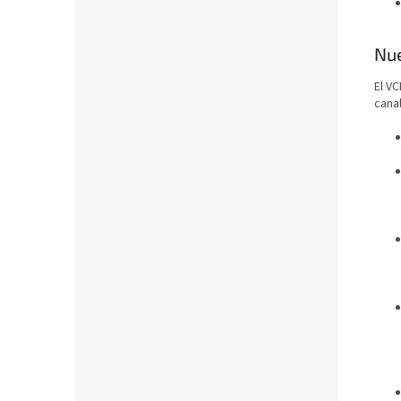
Nue
El V
cana