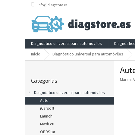
Ir
info@diagstore.es
al
contenido
Diagnóstico universal para automóviles
Diagnóstic
Inicio
Diagnóstico universal para automóviles
B
Aute
a
Saltar
r
Marca:
A
Categorías
categorías
r
a
Diagnóstico universal para automóviles
l
Autel
a
iCarsoft
t
e
Launch
r
MaxiEcu
a
OBDStar