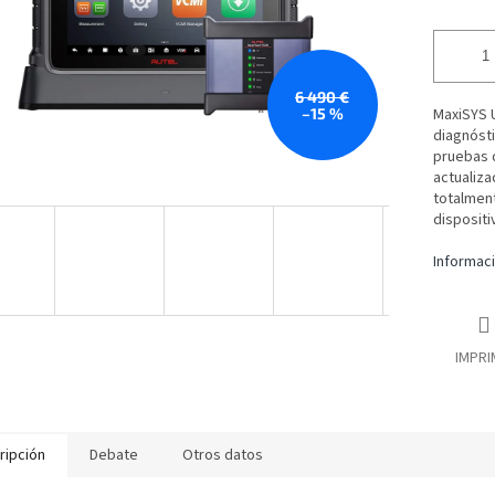
6 490 €
–15 %
MaxiSYS U
diagnóst
pruebas d
actualiza
totalmen
dispositi
Informaci
IMPRI
ripción
Debate
Otros datos