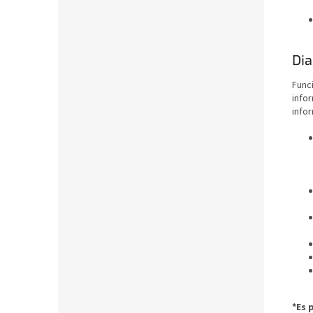
Dia
Func
info
infor
*Es 