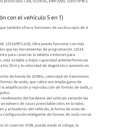
 los protocolos CAN, ISO9141, KWP2000, J1850 VPW y
n con el vehículo 5 en 1)
 que también ofrece funciones de osciloscopio de 4
.
SAE J2534/RP1210), Ultra puede funcionar con más
los que las herramientas de programación J2534.
 otro para conectar la tableta a Internet para
n, más estable y mejor capacidad antiinterferencias
za los 50 m y la velocidad de diagnóstico aumenta en
ancho de banda de 20 MHz, velocidad de transmisión
e formas de onda, que cubre una amplia gama de
e la amplificación y reproducción de formas de onda, y
pulso.
l rendimiento del hardware del vehículo variando las
gran número de casos preestablecidos en la nube,
s y actuadores del vehículo, la forma de onda de
, la configuración inteligente de formas de onda con un
n el conector VCMI, puede medir el voltaje, la