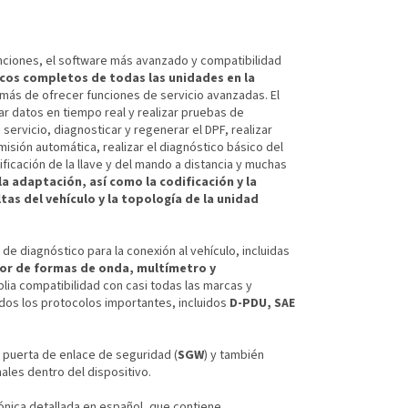
nciones, el software más avanzado y compatibilidad
icos completos de todas las unidades en la
más de ofrecer funciones de servicio avanzadas. El
r datos en tiempo real y realizar pruebas de
servicio, diagnosticar y regenerar el DPF, realizar
isión automática, realizar el diagnóstico básico del
odificación de la llave y del mando a distancia y muchas
la adaptación, así como la codificación y la
as del vehículo y la topología de la unidad
de diagnóstico para la conexión al vehículo, incluidas
dor de formas de onda, multímetro y
plia compatibilidad con casi todas las marcas y
dos los protocolos importantes, incluidos
D-PDU, SAE
puerta de enlace de seguridad (
SGW
) y también
ales dentro del dispositivo.
ónica detallada en español, que contiene