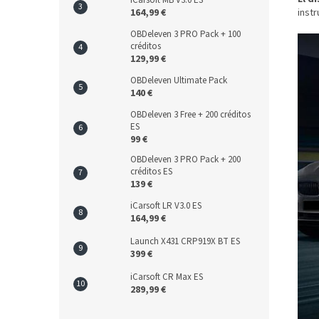
iCarsoft MB V3.0 ES
164,99 €
instr
OBDeleven 3 PRO Pack + 100
créditos
129,99 €
OBDeleven Ultimate Pack
140 €
OBDeleven 3 Free + 200 créditos
ES
99 €
OBDeleven 3 PRO Pack + 200
créditos ES
139 €
iCarsoft LR V3.0 ES
164,99 €
Launch X431 CRP919X BT ES
399 €
iCarsoft CR Max ES
289,99 €