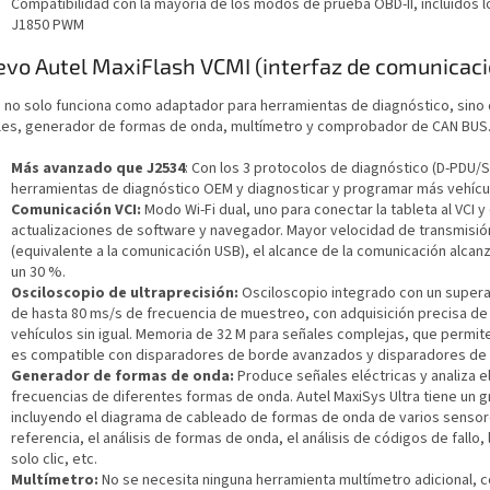
Compatibilidad con la mayoría de los modos de prueba OBD-II, incluidos
J1850 PWM
vo Autel MaxiFlash VCMI (interfaz de comunicació
CI no solo funciona como adaptador para herramientas de diagnóstico, sino
les, generador de formas de onda, multímetro y comprobador de CAN BUS
Más avanzado que J2534
: Con los 3 protocolos de diagnóstico (D-PDU/
herramientas de diagnóstico OEM y diagnosticar y programar más vehícu
Comunicación VCI:
Modo Wi-Fi dual, uno para conectar la tableta al VCI y
actualizaciones de software y navegador. Mayor velocidad de transmisió
(equivalente a la comunicación USB), el alcance de la comunicación alcan
un 30 %.
Osciloscopio de ultraprecisión:
Osciloscopio integrado con un super
de hasta 80 ms/s de frecuencia de muestreo, con adquisición precisa d
vehículos sin igual. Memoria de 32 M para señales complejas, que permit
es compatible con disparadores de borde avanzados y disparadores de 
Generador de formas de onda:
Produce señales eléctricas y analiza e
frecuencias de diferentes formas de onda. Autel MaxiSys Ultra tiene un 
incluyendo el diagrama de cableado de formas de onda de varios sensore
referencia, el análisis de formas de onda, el análisis de códigos de fallo
solo clic, etc.
Multímetro:
No se necesita ninguna herramienta multímetro adicional, co