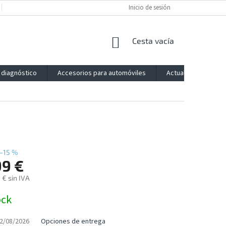
POLÍTICA DE PRIVACIDAD
IMPRESSUM
Inicio de sesión
BLOG
CONTACTO
CESTA
Cesta vacía
DE
LA
 diagnóstico
Accesorios para automóviles
Actualización
COMPRA
–15 %
99 €
 € sin IVA
ock
2/08/2026
Opciones de entrega