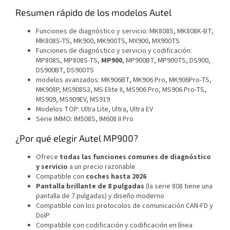
Resumen rápido de los modelos Autel
Funciones de diagnóstico y servicio: MK808S, MK808K-BT,
MK808S-TS, MK900, MK900TS, MX900, MX900TS
Funciones de diagnóstico y servicio y codificación:
MP808S, MP808S-TS,
MP900
, MP900BT, MP900TS, DS900,
DS900BT, DS900TS
modelos avanzados: MK906BT, MK906 Pro, MK906Pro-TS,
MK908P, MS908S3, MS Elite II, MS906 Pro, MS906 Pro-TS,
MS909, MS909EV, MS919
Modelos TOP: Ultra Lite, Ultra, Ultra EV
Serie IMMO: IM508S, IM608 II Pro
¿Por qué elegir Autel MP900?
Ofrece
todas las funciones comunes de diagnóstico
y servicio
a un precio razonable
Compatible con
coches hasta 2026
Pantalla brillante de 8 pulgadas
(la serie 808 tiene una
pantalla de 7 pulgadas) y diseño moderno
Compatible con los protocolos de comunicación CAN-FD y
DoIP
Compatible con codificación y codificación en línea