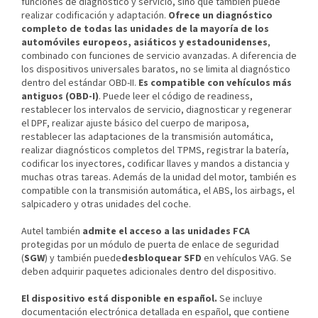
funciones de diagnóstico y servicio, sino que también puede
realizar codificación y adaptación.
Ofrece un diagnóstico
completo de todas las unidades de la mayoría de los
automóviles europeos, asiáticos y estadounidenses
,
combinado con funciones de servicio avanzadas. A diferencia de
los dispositivos universales baratos, no se limita al diagnóstico
dentro del estándar OBD-II.
Es compatible con vehículos más
antiguos (OBD-I)
. Puede leer el código de readiness,
restablecer los intervalos de servicio, diagnosticar y regenerar
el DPF, realizar ajuste básico del cuerpo de mariposa,
restablecer las adaptaciones de la transmisión automática,
realizar diagnósticos completos del TPMS, registrar la batería,
codificar los inyectores, codificar llaves y mandos a distancia y
muchas otras tareas. Además de la unidad del motor, también es
compatible con la transmisión automática, el ABS, los airbags, el
salpicadero y otras unidades del coche.
Autel también
admite el acceso a las unidades FCA
protegidas por un módulo de puerta de enlace de seguridad
(
SGW
) y también puede
desbloquear SFD
en vehículos VAG. Se
deben adquirir paquetes adicionales dentro del dispositivo.
El dispositivo está disponible en español.
Se incluye
documentación electrónica detallada en español, que contiene