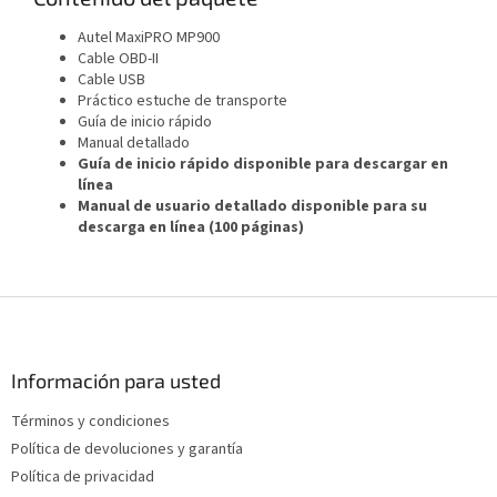
Autel MaxiPRO MP900
Cable OBD-II
Cable USB
Práctico estuche de transporte
Guía de inicio rápido
Manual detallado
Guía de inicio rápido disponible para descargar en
línea
Manual de usuario detallado disponible para su
descarga en línea (100 páginas)
P
i
e
d
Información para usted
e
Términos y condiciones
p
Política de devoluciones y garantía
á
g
Política de privacidad