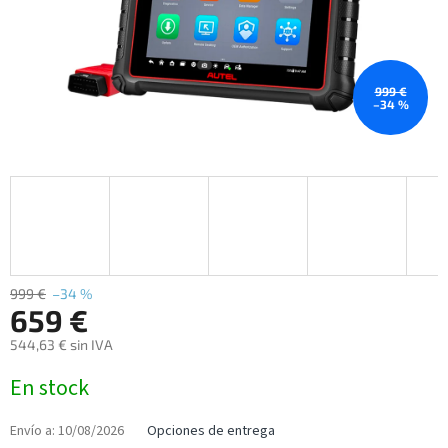
999 €
–34 %
999 €
–34 %
659 €
544,63 € sin IVA
Precio
En stock
de
la
medida:
Envío a:
10/08/2026
Opciones de entrega