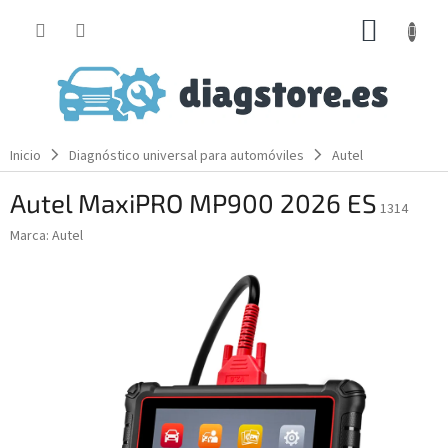
Ir
CESTA
al
contenido
DE
LA
COMP
Inicio
Diagnóstico universal para automóviles
Autel
Autel MaxiPRO MP900 2026 ES
1314
Marca:
Autel