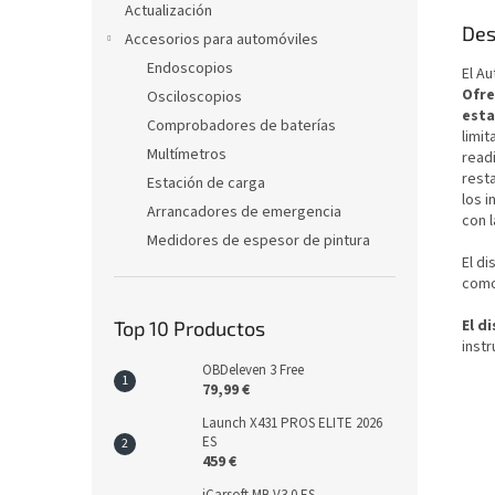
Actualización
Des
Accesorios para automóviles
Endoscopios
El Au
Ofre
Osciloscopios
est
Comprobadores de baterías
limit
Multímetros
readi
resta
Estación de carga
los 
Arrancadores de emergencia
con l
Medidores de espesor de pintura
El d
como
El d
Top 10 Productos
instr
OBDeleven 3 Free
79,99 €
Launch X431 PROS ELITE 2026
ES
459 €