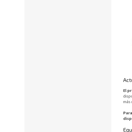
Act
El p
dispo
más 
Para
disp
Equ