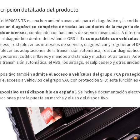
cripción detallada del producto
tel MP808S-TS es una herramienta avanzada para el diagnóstico y la codifica
ce un diagnóstico completo de todas las unidades de la mayoría de
adounidenses
, combinado con funciones de servicio avanzadas. A diferenc
a al diagnóstico dentro del estándar OBD-II.
Es compatible con vehículos
ness, restablecer los intervalos de servicio, diagnosticar y regenerar el D
blecer las adaptaciones de la transmisión automática, realizar diagnóstico
inyectores, codificar llaves y mandos a distancia y muchas otras tareas. A
a transmisión automática, el ABS, los airbags, el salpicadero y otras unida
ispositivo también
admite el acceso a vehículos del grupo FCA proteg
 el acceso a vehículos del grupo VAG con protección SFD; esta función es
ispositivo está disponible en español.
Se incluye documentación electró
ucciones para la puesta en marcha y el uso del dispositivo.