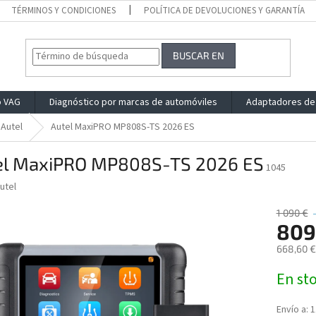
TÉRMINOS Y CONDICIONES
POLÍTICA DE DEVOLUCIONES Y GARANTÍA
BUSCAR EN
o VAG
Diagnóstico por marcas de automóviles
Adaptadores de
Autel
Autel MaxiPRO MP808S-TS 2026 ES
el MaxiPRO MP808S-TS 2026 ES
1045
utel
1 090 €
809
668,60 €
Precio
En st
de
la
medida:
Envío a:
1