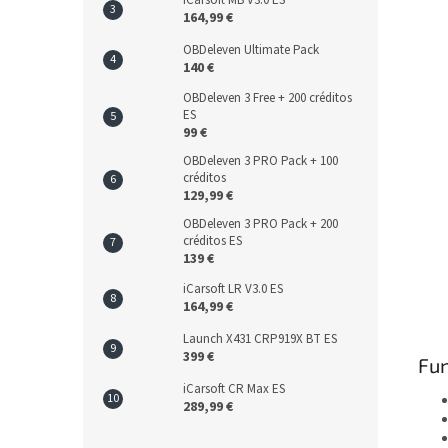
iCarsoft MB V3.0 ES
164,99 €
OBDeleven Ultimate Pack
140 €
OBDeleven 3 Free + 200 créditos
ES
99 €
OBDeleven 3 PRO Pack + 100
créditos
129,99 €
OBDeleven 3 PRO Pack + 200
créditos ES
139 €
iCarsoft LR V3.0 ES
164,99 €
Launch X431 CRP919X BT ES
399 €
Fun
iCarsoft CR Max ES
289,99 €