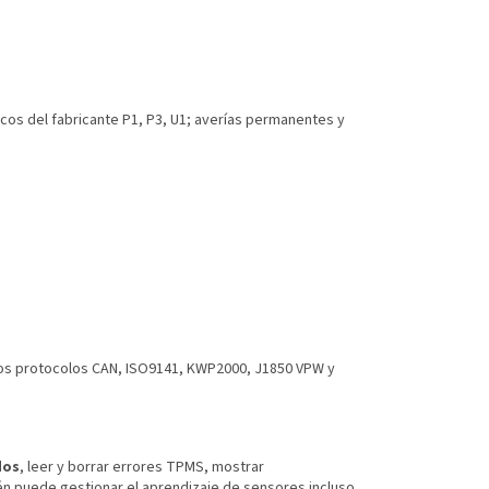
icos del fabricante P1, P3, U1; averías permanentes y
 los protocolos CAN, ISO9141, KWP2000, J1850 VPW y
dos
, leer y borrar errores TPMS, mostrar
ién puede gestionar el aprendizaje de sensores incluso