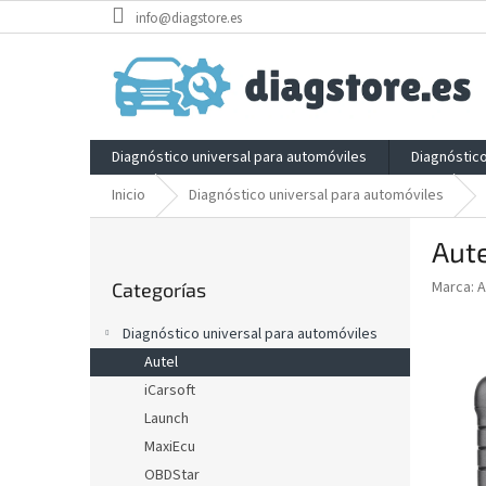
Ir
info@diagstore.es
al
contenido
Diagnóstico universal para automóviles
Diagnóstic
Inicio
Diagnóstico universal para automóviles
B
Aut
a
Saltar
r
Marca:
A
Categorías
categorías
r
a
Diagnóstico universal para automóviles
l
Autel
a
iCarsoft
t
e
Launch
r
MaxiEcu
a
OBDStar