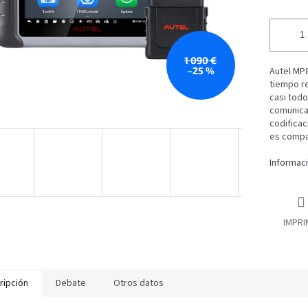
1 090 €
–25 %
Autel MP8
tiempo re
casi tod
comunica
codifica
es compat
Informaci
IMPRI
ripción
Debate
Otros datos