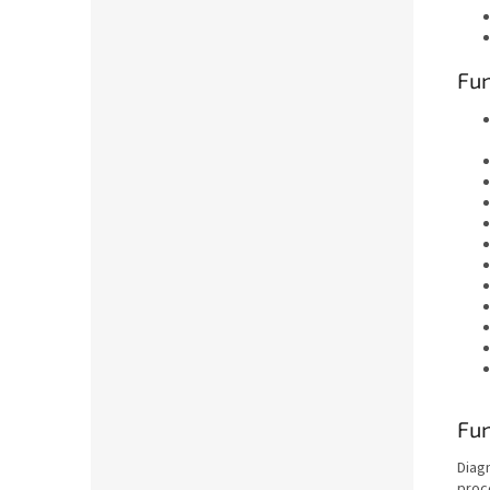
Fun
Fu
Diag
proc