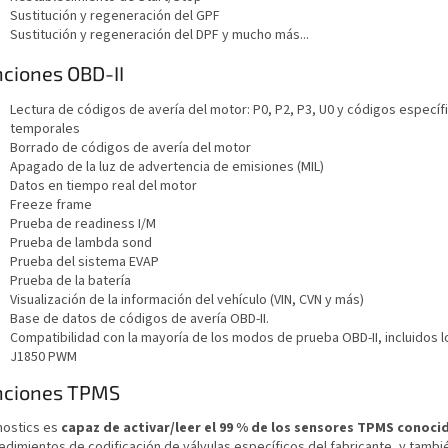
Sustitución y regeneración del GPF
Sustitución y regeneración del DPF y mucho más...
ciones OBD-II
Lectura de códigos de avería del motor: P0, P2, P3, U0 y códigos específ
temporales
Borrado de códigos de avería del motor
Apagado de la luz de advertencia de emisiones (MIL)
Datos en tiempo real del motor
Freeze frame
Prueba de readiness I/M
Prueba de lambda sond
Prueba del sistema EVAP
Prueba de la batería
Visualización de la información del vehículo (VIN, CVN y más)
Base de datos de códigos de avería OBD-II.
Compatibilidad con la mayoría de los modos de prueba OBD-II, incluidos
J1850 PWM
nciones TPMS
nostics es
capaz de activar/leer el 99 % de los sensores TPMS conoci
edimientos de codificación de válvulas específicos del fabricante, y tamb