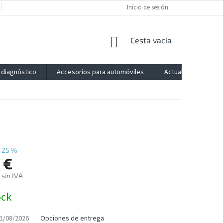
POLÍTICA DE PRIVACIDAD
IMPRESSUM
Inicio de sesión
BLOG
CONTACTO
CESTA
Cesta vacía
DE
LA
 diagnóstico
Accesorios para automóviles
Actualización
COMPRA
–25 %
 €
 sin IVA
ock
1/08/2026
Opciones de entrega