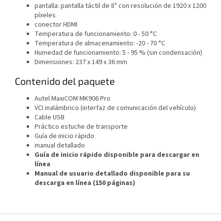
pantalla: pantalla táctil de 8" con resolución de 1920 x 1200
píxeles
conector HDMI
Temperatura de funcionamiento: 0 - 50 °C
Temperatura de almacenamiento: -20 - 70 °C
Humedad de funcionamiento: 5 - 95 % (sin condensación)
Dimensiones: 237 x 149 x 36 mm
Contenido del paquete
Autel MaxiCOM MK906 Pro
VCI inalámbrico (interfaz de comunicación del vehículo)
Cable USB
Práctico estuche de transporte
Guía de inicio rápido
manual detallado
Guía de inicio rápido disponible para descargar en
línea
Manual de usuario detallado disponible para su
descarga en línea (150 páginas)
P