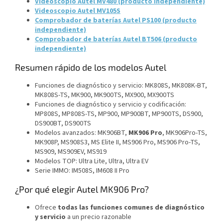
Videoscopio Autel MV480 (producto independiente)
Videoscopio Autel MV105S
Comprobador de baterías Autel PS100 (producto
independiente)
Comprobador de baterías Autel BT506 (producto
independiente)
Resumen rápido de los modelos Autel
Funciones de diagnóstico y servicio: MK808S, MK808K-BT,
MK808S-TS, MK900, MK900TS, MX900, MX900TS
Funciones de diagnóstico y servicio y codificación:
MP808S, MP808S-TS, MP900, MP900BT, MP900TS, DS900,
DS900BT, DS900TS
Modelos avanzados: MK906BT,
MK906 Pro
, MK906Pro-TS,
MK908P, MS908S3, MS Elite II, MS906 Pro, MS906 Pro-TS,
MS909, MS909EV, MS919
Modelos TOP: Ultra Lite, Ultra, Ultra EV
Serie IMMO: IM508S, IM608 II Pro
¿Por qué elegir Autel MK906 Pro?
Ofrece
todas las funciones comunes de diagnóstico
y servicio
a un precio razonable