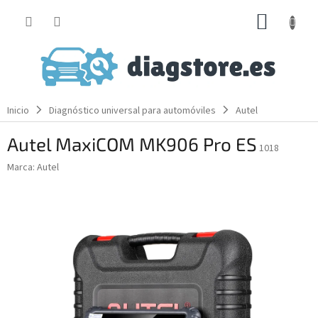
Ir
CESTA
al
contenido
DE
LA
COMP
Inicio
Diagnóstico universal para automóviles
Autel
Autel MaxiCOM MK906 Pro ES
1018
Marca:
Autel