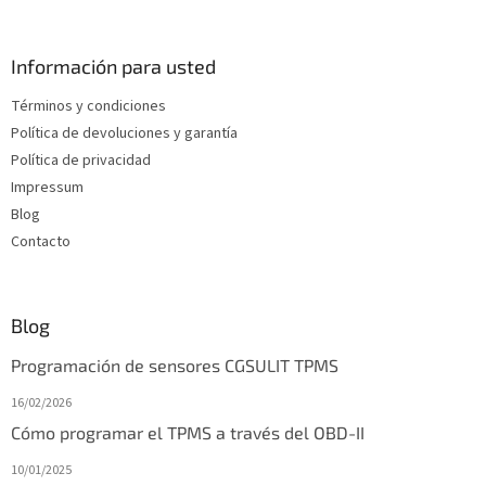
i
e
d
Información para usted
e
Términos y condiciones
p
Política de devoluciones y garantía
á
g
Política de privacidad
i
Impressum
n
Blog
a
Contacto
Blog
Programación de sensores CGSULIT TPMS
16/02/2026
Cómo programar el TPMS a través del OBD-II
10/01/2025