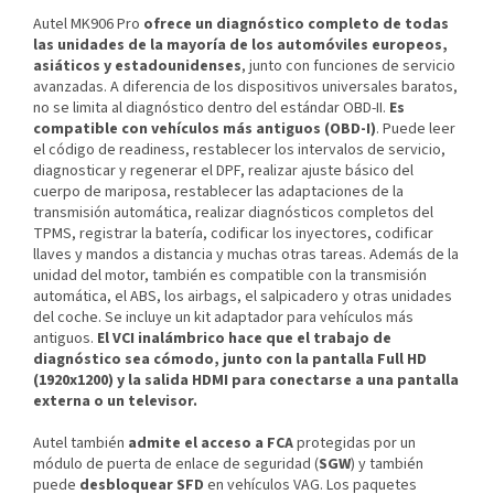
Autel MK906 Pro
ofrece un diagnóstico completo de todas
las unidades de la mayoría de los automóviles europeos,
asiáticos y estadounidenses
, junto con funciones de servicio
avanzadas. A diferencia de los dispositivos universales baratos,
no se limita al diagnóstico dentro del estándar OBD-II.
Es
compatible con vehículos más antiguos (OBD-I)
. Puede leer
el código de readiness, restablecer los intervalos de servicio,
diagnosticar y regenerar el DPF, realizar ajuste básico del
cuerpo de mariposa, restablecer las adaptaciones de la
transmisión automática, realizar diagnósticos completos del
TPMS, registrar la batería, codificar los inyectores, codificar
llaves y mandos a distancia y muchas otras tareas. Además de la
unidad del motor, también es compatible con la transmisión
automática, el ABS, los airbags, el salpicadero y otras unidades
del coche. Se incluye un kit adaptador para vehículos más
antiguos.
El VCI inalámbrico hace que el trabajo de
diagnóstico sea cómodo, junto con la pantalla Full HD
(1920x1200) y la salida HDMI para conectarse a una pantalla
externa o un televisor.
Autel también
admite el acceso a FCA
protegidas por un
módulo de puerta de enlace de seguridad (
SGW
) y también
puede
desbloquear SFD
en vehículos VAG. Los paquetes