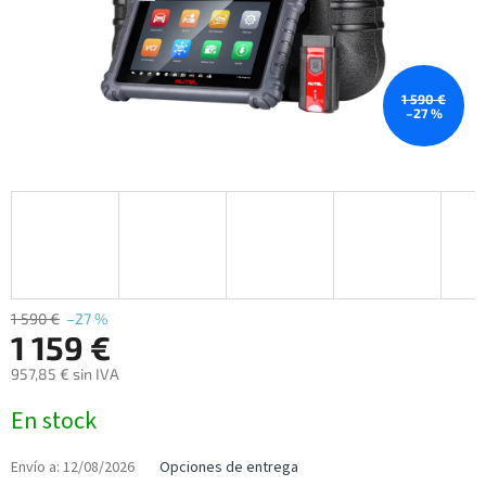
1 590 €
–27 %
1 590 €
–27 %
1 159 €
957,85 € sin IVA
Precio
En stock
de
la
medida:
Envío a:
12/08/2026
Opciones de entrega