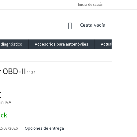
POLÍTICA DE PRIVACIDAD
IMPRESSUM
Inicio de sesión
BLOG
CONTACTO
CESTA
Cesta vacía
DE
LA
 diagnóstico
Accesorios para automóviles
Actualización
COMPRA
 OBD-II
1132
€
in IVA
ock
2/08/2026
Opciones de entrega