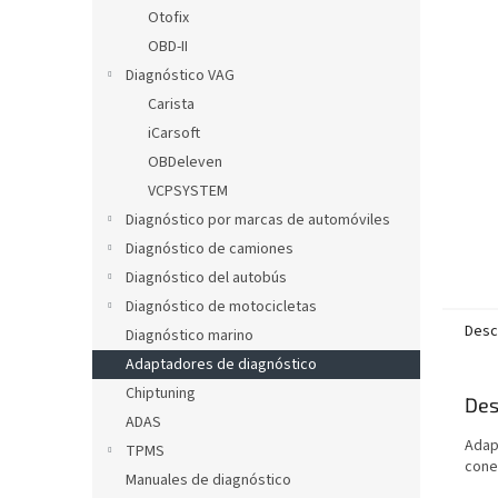
l
Otofix
OBD-II
Diagnóstico VAG
Carista
iCarsoft
OBDeleven
VCPSYSTEM
Diagnóstico por marcas de automóviles
Diagnóstico de camiones
Diagnóstico del autobús
Diagnóstico de motocicletas
Desc
Diagnóstico marino
Adaptadores de diagnóstico
Chiptuning
Des
ADAS
Adap
TPMS
cone
Manuales de diagnóstico