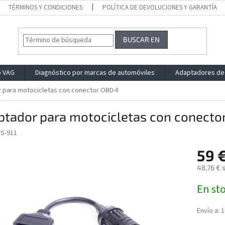
TÉRMINOS Y CONDICIONES
POLÍTICA DE DEVOLUCIONES Y GARANTÍA
BUSCAR EN
o VAG
Diagnóstico por marcas de automóviles
Adaptadores de
 para motocicletas con conector OBD-II
tador para motocicletas con conector
S-911
59 
48,76 € s
Precio
En st
de
la
medida:
Envío a:
1