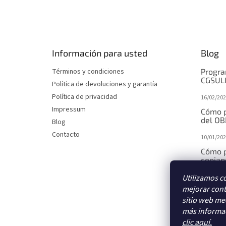
P
i
e
d
e
Información para usted
Blog
p
á
Términos y condiciones
Progra
g
CGSUL
Política de devoluciones y garantía
i
Política de privacidad
16/02/202
n
Impressum
a
Cómo p
del OB
Blog
Contacto
10/01/202
Cómo p
copiand
Utilizamos c
10/01/202
mejorar cont
Cómo p
sitio web med
median
más informac
10/01/202
clic aquí.