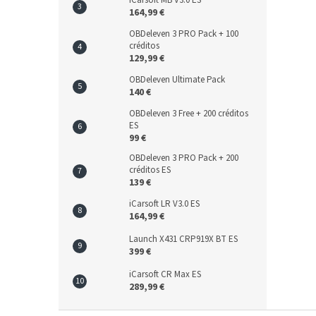
iCarsoft MB V3.0 ES
164,99 €
OBDeleven 3 PRO Pack + 100
créditos
129,99 €
OBDeleven Ultimate Pack
140 €
OBDeleven 3 Free + 200 créditos
ES
99 €
OBDeleven 3 PRO Pack + 200
créditos ES
139 €
iCarsoft LR V3.0 ES
164,99 €
Launch X431 CRP919X BT ES
399 €
iCarsoft CR Max ES
289,99 €