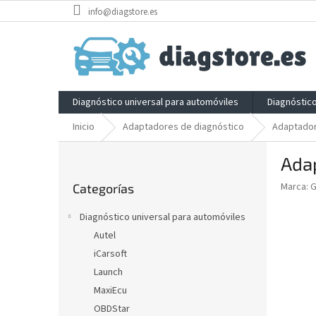
Ir
info@diagstore.es
al
contenido
Diagnóstico universal para automóviles
Diagnóstic
Inicio
Adaptadores de diagnóstico
Adaptador
B
Adap
a
Saltar
r
Marca:
G
Categorías
categorías
r
a
Diagnóstico universal para automóviles
l
Autel
a
iCarsoft
t
e
Launch
r
MaxiEcu
a
OBDStar