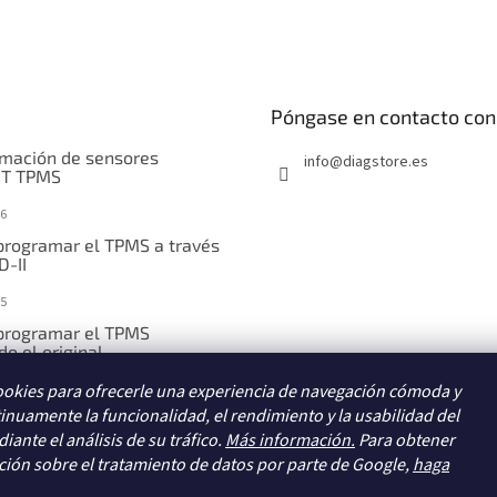
Póngase en contacto con
mación de sensores
info
@
diagstore.es
IT TPMS
6
rogramar el TPMS a través
D-II
5
rogramar el TPMS
o el original
ookies para ofrecerle una experiencia de navegación cómoda y
5
inuamente la funcionalidad, el rendimiento y la usabilidad del
rogramar el TPMS
iante el análisis de su tráfico.
te introducción manual
Más información.
Para obtener
ión sobre el tratamiento de datos por parte de Google,
haga
5